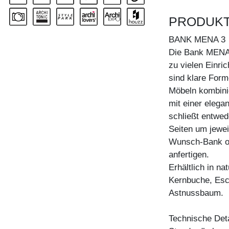
PRODUK
BANK MENA 3
Die Bank MENA 
zu vielen Einri
sind klare Form
Möbeln kombini
mit einer elega
schließt entwed
Seiten um jewei
Wunsch-Bank od
anfertigen.
Erhältlich in n
Kernbuche, Esc
Astnussbaum.
Technische Deta