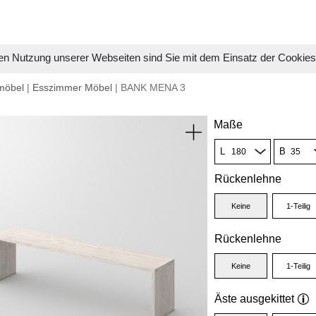
en Nutzung unserer Webseiten sind Sie mit dem Einsatz der Cookie
möbel
|
Esszimmer Möbel
| BANK MENA 3
Maße
L
B
Rückenlehne
Keine
1-Teilig
Rückenlehne
Keine
1-Teilig
Äste ausgekittet