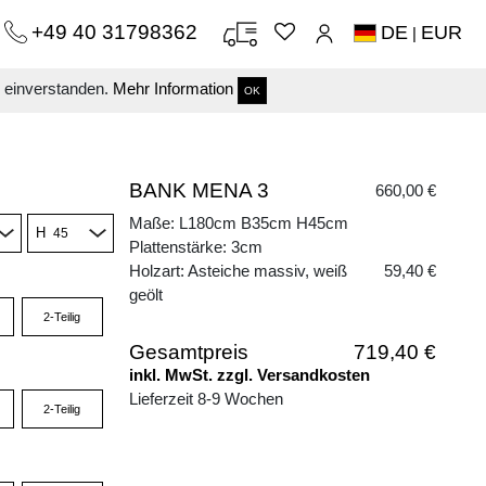
+49 40 31798362
DE
EUR
|
s einverstanden.
Mehr Information
OK
BANK MENA 3
660,00 €
Maße: L180cm B35cm H45cm
H
Plattenstärke: 3cm
Holzart: Asteiche massiv, weiß
59,40 €
geölt
2-Teilig
Gesamtpreis
719,40 €
inkl. MwSt. zzgl. Versandkosten
Lieferzeit 8-9 Wochen
2-Teilig