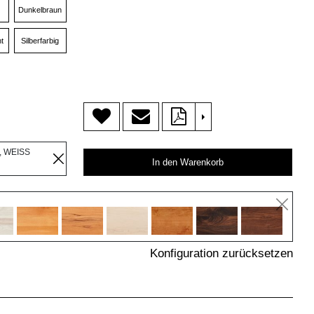
Dunkelbraun
t
Silberfarbig
>
, WEISS
In den Warenkorb
Konfiguration zurücksetzen