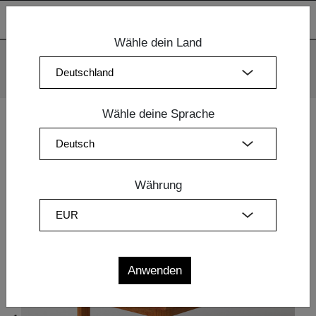
Wähle dein Land
Wir verwenden Cookies. Mit der weiteren Nutzung unserer
Webseiten sind Sie mit dem Einsatz der Cookies einverstanden.
Mehr Information
OK
Wähle deine Sprache
Home
|
Esszimmermöbel
|
Design Tische
| TISCH VIVUS
BUTTERFLY
Währung