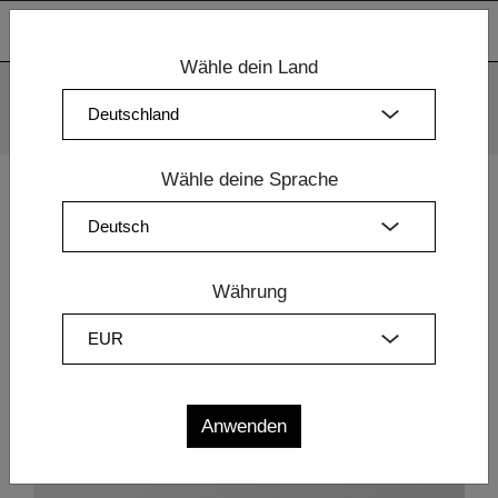
Wähle dein Land
Wir verwenden Cookies. Mit der weiteren Nutzung unserer
Webseiten sind Sie mit dem Einsatz der Cookies einverstanden.
Mehr Information
OK
Wähle deine Sprache
Home
|
Esszimmermöbel
|
Esszimmer Möbel
| TISCH
TAURUS 3
Währung