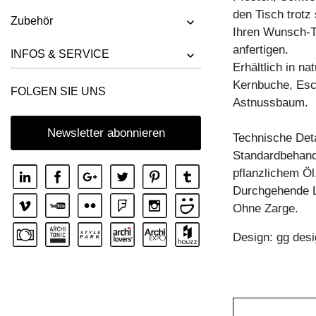
TISCH FACHWERK
den Tisch trotz s
Zubehör
TISCH FACHWERK SQUARE
Ihren Wunsch-Ti
anfertigen.
TISCH FORTE 3 B7X7
INFOS & SERVICE
Erhältlich in n
TISCH FORTE 3 B9X9
Kernbuche, Esc
FOLGEN SIE UNS
TISCH FORTE 4 B9X9
Astnussbaum.
TISCH FORTE BUTTERFLY
Newsletter abonnieren
Technische Deta
TISCH GO
Standardbehandl
TISCH GRATUS BUTTERFLY
pflanzlichem Öl
Durchgehende L
TISCH IUSTUS
Ohne Zarge.
TISCH LARGUS
Design: gg desi
TISCH LARGUS OVAL
TISCH LIVING BUTTERFLY
TISCH LOCA
TISCH LOTUS