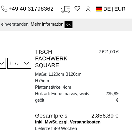
+49 40 31798362
DE
EUR
|
s einverstanden.
Mehr Information
OK
TISCH
2.621,00 €
FACHWERK
H
SQUARE
Maße: L120cm B120cm
H75cm
Plattenstärke: 4cm
Holzart: Eiche massiv, weiß
235,89
geölt
€
Gesamtpreis
2.856,89 €
inkl. MwSt. zzgl. Versandkosten
Lieferzeit 8-9 Wochen