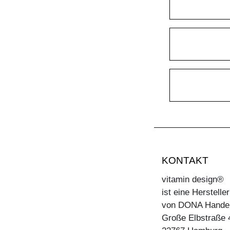
TISCH MARGO
TISCH MARGO ROUND
TISCH MARGO SELECT
TISCH MARGO SQUARE
TISCH MENA
TISCH MENA CONSOLE
TISCH MENA CONSOLE T
TISCH MENA G
TISCH MOLLIS
KONTAKT
TISCH MOLLIS BUTTERFLY
vitamin design®
TISCH NOJUS
ist eine Herstell
TISCH PAPILIO
von DONA Hande
TISCH PAPILIO BASIC
Große Elbstraße 