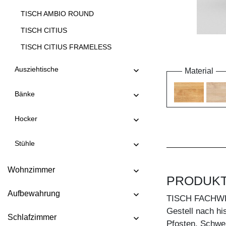
TISCH AMBIO ROUND
TISCH CITIUS
TISCH CITIUS FRAMELESS
TISCH CITIUS OFFICE
Ausziehtische
Material
TISCH CITIUS SOFT
Bänke
TISCH CONVERTO
TISCH CONVERTO BUTTERFLY
Hocker
TISCH CREO
Stühle
TISCH CUBUS 3 B10X10
TISCH CUBUS 3 B7X7
Wohnzimmer
PRODUK
TISCH CUBUS 4 B10X10
Aufbewahrung
TISCH DUCK
TISCH FACHW
Gestell nach hi
TISCH DUCK OVAL
Schlafzimmer
Pfosten, Schwel