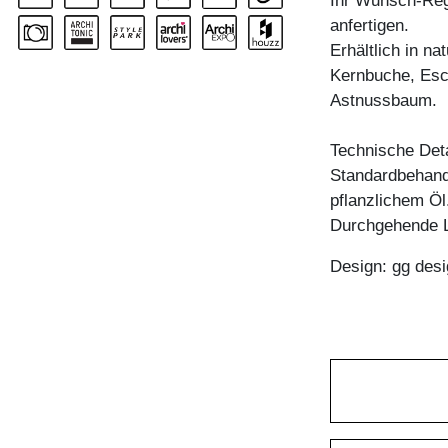
Ihr Wunsch-Rega
anfertigen.
Erhältlich in n
Kernbuche, Esc
Astnussbaum.
Technische Deta
Standardbehandl
pflanzlichem Öl
Durchgehende La
Design: gg desi