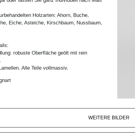
l oder lassen Sie ganz individuell nach Maß
aturbehandelten Holzarten: Ahorn, Buche,
he, Eiche, Asteiche, Kirschbaum, Nussbaum,
ils:
ung: robuste Oberfläche geölt mit rein
.
mellen. Alle Teile vollmassiv.
gnart
WEITERE BILDER