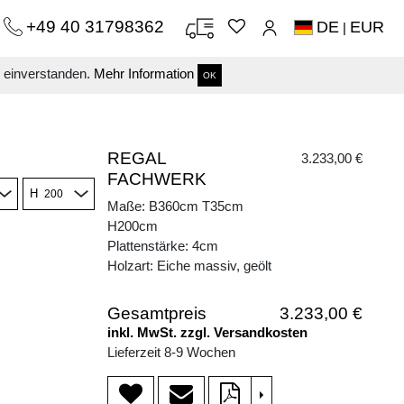
+49 40 31798362
DE
EUR
|
s einverstanden.
Mehr Information
OK
REGAL
3.233,00 €
FACHWERK
H
Maße: B360cm T35cm
H200cm
Plattenstärke: 4cm
Holzart: Eiche massiv, geölt
Gesamtpreis
3.233,00 €
inkl. MwSt. zzgl. Versandkosten
Lieferzeit 8-9 Wochen
>