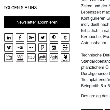
REGAL MENA E
Zeiten und der 
FOLGEN SIE UNS
REGAL MENA G
Lebenszeit mac
REGAL MENA TV
Konfigurieren S
Newsletter abonnieren
individuell nac
REGAL MENA VINO
Erhältlich in n
REGAL PISA
Kernbuche, Esc
REGAL PISA G
Astnussbaum.
REGAL SENA
Technische Deta
REGAL SENA WALL
Standardbehandl
REGAL SENA WALL LINE
pflanzlichem Öl
Durchgehende L
REGAL SENA WALL SHIFT
Tischplattenstä
ZUBEHÖR BOARD VINO
Beinprofil: 8 x 
Design: gg desi