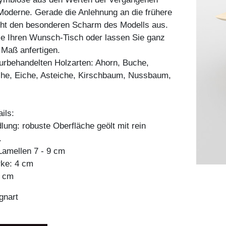
Moderne. Gerade die Anlehnung an die frühere
ht den besonderen Scharm des Modells aus.
ie Ihren Wunsch-Tisch oder lassen Sie ganz
h Maß anfertigen.
aturbehandelten Holzarten: Ahorn, Buche,
he, Eiche, Asteiche, Kirschbaum, Nussbaum,
ils:
ung: robuste Oberfläche geölt mit rein
.
amellen 7 - 9 cm
rke: 4 cm
6 cm
gnart