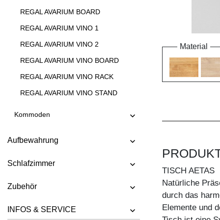
REGAL AVARIUM BOARD
REGAL AVARIUM VINO 1
REGAL AVARIUM VINO 2
Material
REGAL AVARIUM VINO BOARD
REGAL AVARIUM VINO RACK
REGAL AVARIUM VINO STAND
REGAL AVARIUM VINO WALL
Kommoden
REGAL CIPO
Aufbewahrung
REGAL FACHWERK
PRODUK
REGAL GO
Schlafzimmer
TISCH AETAS
REGAL GO K
Natürliche Präs
Zubehör
REGAL GO RW
durch das harm
REGAL MENA
Elemente und d
INFOS & SERVICE
Tisch ist eine