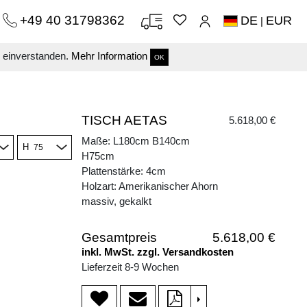
+49 40 31798362
DE
EUR
|
s einverstanden.
Mehr Information
OK
TISCH AETAS
5.618,00 €
Maße: L180cm B140cm
H
H75cm
Plattenstärke: 4cm
Holzart: Amerikanischer Ahorn
massiv, gekalkt
Gesamtpreis
5.618,00 €
inkl. MwSt. zzgl. Versandkosten
Lieferzeit 8-9 Wochen
>