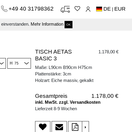
+49 40 31798362
DE
EUR
|
s einverstanden.
Mehr Information
OK
TISCH AETAS
1.178,00 €
BASIC 3
H
Maße: L90cm B90cm H75cm
Plattenstärke: 3cm
Holzart: Eiche massiv, gekalkt
Gesamtpreis
1.178,00 €
inkl. MwSt. zzgl. Versandkosten
Lieferzeit 8-9 Wochen
>