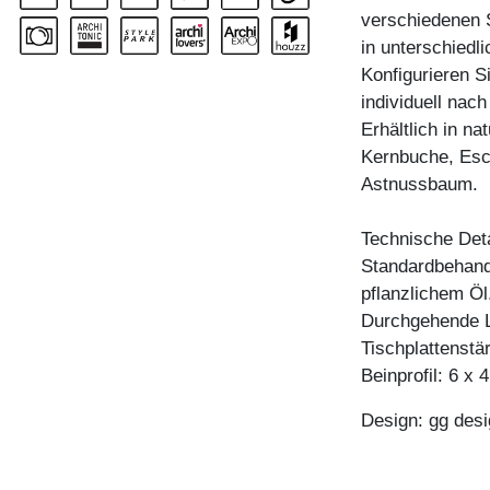
verschiedenen S
in unterschied
Konfigurieren S
individuell nac
Erhältlich in n
Kernbuche, Esc
Astnussbaum.
Technische Deta
Standardbehandl
pflanzlichem Öl
Durchgehende L
Tischplattenstä
Beinprofil: 6 x 
Design: gg desi