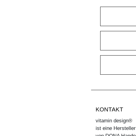
KONTAKT
vitamin design®
ist eine Herstell
von DONA Hande