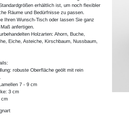
tandardgrößen erhältlich ist, um noch flexibler
liche Räume und Bedürfnisse zu passen.
ie Ihren Wunsch-Tisch oder lassen Sie ganz
h Maß anfertigen.
aturbehandelten Holzarten: Ahorn, Buche,
he, Eiche, Asteiche, Kirschbaum, Nussbaum,
ils:
ung: robuste Oberfläche geölt mit rein
.
amellen 7 - 9 cm
rke: 3 cm
4 cm
gnart