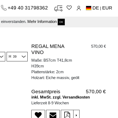
+49 40 31798362
DE
EUR
|
s einverstanden.
Mehr Information
OK
REGAL MENA
570,00 €
VINO
H
Maße: B57cm T41,8cm
H39cm
Plattenstärke: 2cm
Holzart: Eiche massiv, geölt
Gesamtpreis
570,00 €
inkl. MwSt. zzgl. Versandkosten
Lieferzeit 8-9 Wochen
>