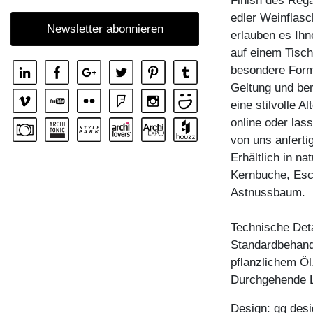
Finish des Rega
REGAL MENA
edler Weinflas
Newsletter abonnieren
erlauben es Ihn
REGAL MENA E
auf einem Tisch
REGAL MENA G
besondere Form
REGAL MENA TV
Geltung und be
eine stilvolle A
REGAL MENA VINO
online oder las
REGAL PISA
von uns anferti
REGAL PISA G
Erhältlich in n
Kernbuche, Esc
REGAL SENA
Astnussbaum.
REGAL SENA WALL
REGAL SENA WALL LINE
Technische Deta
Standardbehandl
REGAL SENA WALL SHIFT
pflanzlichem Öl
ZUBEHÖR BOARD VINO
Durchgehende L
Design: gg desi