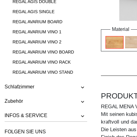
REGAL AGIS DOUBLE
REGAL AGIS SINGLE
REGAL AVARIUM BOARD
Material
REGAL AVARIUM VINO 1
REGAL AVARIUM VINO 2
REGAL AVARIUM VINO BOARD
REGAL AVARIUM VINO RACK
REGAL AVARIUM VINO STAND
REGAL AVARIUM VINO WALL
Schlafzimmer
REGAL CIPO
PRODUK
Zubehör
REGAL FACHWERK
REGAL MENA 
REGAL GO
Mit seinen kubi
INFOS & SERVICE
kraftvoll und da
REGAL GO K
Die Leisten au
FOLGEN SIE UNS
REGAL GO RW