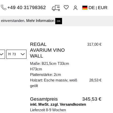
+49 40 31798362
DE
EUR
|
s einverstanden.
Mehr Information
OK
REGAL
317,00 €
AVARIUM VINO
H
WALL
Maße: B21,5cm T33cm
H73cm
Plattenstärke: 2cm
Holzart: Esche massiv, weiß
28,53 €
geölt
Gesamtpreis
345,53 €
inkl. MwSt. zzgl. Versandkosten
Lieferzeit 8-9 Wochen