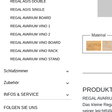
REGAL AGIS DOUBLE
REGAL AGIS SINGLE
REGAL AVARIUM BOARD
REGAL AVARIUM VINO 1
REGAL AVARIUM VINO 2
Material
REGAL AVARIUM VINO BOARD
REGAL AVARIUM VINO RACK
REGAL AVARIUM VINO STAND
REGAL AVARIUM VINO WALL
Schlafzimmer
REGAL CIPO
Zubehör
REGAL FACHWERK
PRODUK
REGAL GO
INFOS & SERVICE
REGAL AVARI
REGAL GO K
Das kleine Rega
FOLGEN SIE UNS
REGAL GO RW
seiner leichtfü