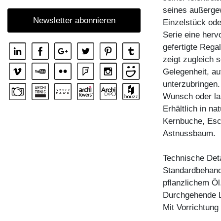
seines außerge
REGAL MENA
Newsletter abonnieren
Einzelstück ode
REGAL MENA E
Serie eine her
REGAL MENA G
gefertigte Rega
REGAL MENA TV
zeigt zugleich 
Gelegenheit, au
REGAL MENA VINO
unterzubringen.
REGAL PISA
Wunsch oder la
REGAL PISA G
Erhältlich in n
Kernbuche, Esc
REGAL SENA
Astnussbaum.
REGAL SENA WALL
REGAL SENA WALL LINE
Technische Deta
Standardbehandl
REGAL SENA WALL SHIFT
pflanzlichem Öl
ZUBEHÖR BOARD VINO
Durchgehende L
Mit Vorrichtun