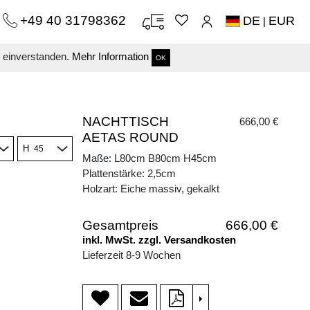
+49 40 31798362
DE
EUR
|
s einverstanden.
Mehr Information
OK
NACHTTISCH
666,00 €
AETAS ROUND
H
Maße: L80cm B80cm H45cm
Plattenstärke: 2,5cm
Holzart: Eiche massiv, gekalkt
Gesamtpreis
666,00 €
inkl. MwSt. zzgl. Versandkosten
Lieferzeit 8-9 Wochen
>