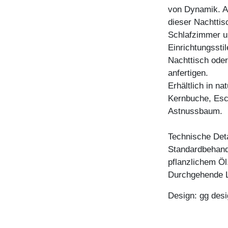
von Dynamik. Au
dieser Nachttis
Schlafzimmer u
Einrichtungssti
Nachttisch oder
anfertigen.
Erhältlich in n
Kernbuche, Esc
Astnussbaum.
Technische Deta
Standardbehandl
pflanzlichem Öl
Durchgehende L
Design: gg desi