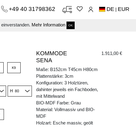
+49 40 31798362
DE
EUR
|
s einverstanden.
Mehr Information
OK
KOMMODE
1.911,00 €
SENA
K9
Maße: B152cm T45cm H80cm
Plattenstärke: 3cm
Konfiguration: 3 Holztüren,
dahinter jeweils ein Fachboden,
H
mit Mittelwand
BIO-MDF Farbe: Grau
Material: Vollmassiv und BIO-
v
MDF
Holzart: Esche massiv, geölt