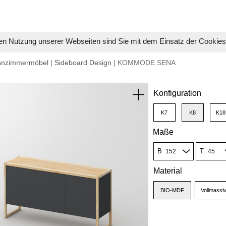
en Nutzung unserer Webseiten sind Sie mit dem Einsatz der Cookie
hnzimmermöbel
|
Sideboard Design
| KOMMODE SENA
Konfiguration
K7
K8
K18
Maße
B
T
Material
BIO-MDF
Vollmassi