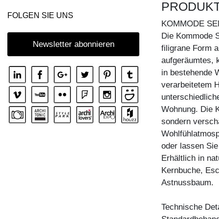
PRODUK
KOMMODE IOTA WALL
FOLGEN SIE UNS
KOMMODE SE
KOMMODE IOTA WALL H
Die Kommode SE
KOMMODE IOTA WALL V
Newsletter abonnieren
filigrane Form a
KOMMODE LINEA
aufgeräumtes, kl
in bestehende 
KOMMODE LINEA HI
verarbeitetem 
KOMMODE MENA F
unterschiedlic
KOMMODE PYRA
Wohnung. Die K
sondern versc
KOMMODE PYRA TV
Wohlfühlatmosp
KOMMODE SENA
oder lassen Sie
KOMMODE SENA HI
Erhältlich in n
Kernbuche, Esc
KOMMODE SENA OFFICE
Astnussbaum.
Technische Deta