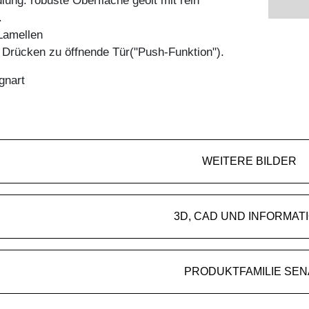
ung: robuste Oberfläche geölt mit rein
.
Lamellen
h Drücken zu öffnende Tür("Push-Funktion").
gnart
WEITERE BILDER
3D, CAD UND INFORMAT
PRODUKTFAMILIE SEN