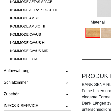
KOMMODE AETAS SPACE
KOMMODE AETAS SPACE HI
KOMMODE AMBIO
Material
KOMMODE AMBIO HI
KOMMODE CAVUS
KOMMODE CAVUS HI
KOMMODE CAVUS MID
KOMMODE IOTA
KOMMODE IOTA HI
Aufbewahrung
PRODUK
KOMMODE IOTA HI W
Schlafzimmer
KOMMODE IOTA MID
BANK SENA R
Feine Linien un
KOMMODE IOTA MID VINO
Zubehör
elegante Forme
KOMMODE IOTA N
Dank Längen zw
INFOS & SERVICE
KOMMODE IOTA TV
unterschiedlic