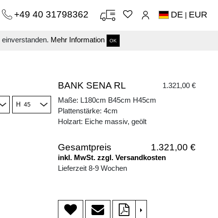
+49 40 31798362
DE
EUR
|
s einverstanden.
Mehr Information
OK
BANK SENA RL
1.321,00 €
Maße: L180cm B45cm H45cm
H
Plattenstärke: 4cm
Holzart: Eiche massiv, geölt
Gesamtpreis
1.321,00 €
inkl. MwSt. zzgl. Versandkosten
Lieferzeit 8-9 Wochen
>