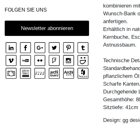
kombinieren mi
KOMMODE IOTA WALL
FOLGEN SIE UNS
Wunsch-Bank od
KOMMODE IOTA WALL H
anfertigen.
KOMMODE IOTA WALL V
Newsletter abonnieren
Erhältlich in n
Kernbuche, Esc
KOMMODE LINEA
Astnussbaum.
KOMMODE LINEA HI
KOMMODE MENA F
Technische Deta
Standardbehandl
KOMMODE PYRA
pflanzlichem Öl
KOMMODE PYRA TV
Scharfe Kanten
KOMMODE SENA
Durchgehende L
Gesamthöhe: 
KOMMODE SENA HI
Sitztiefe: 41cm
KOMMODE SENA OFFICE
Design: gg desi