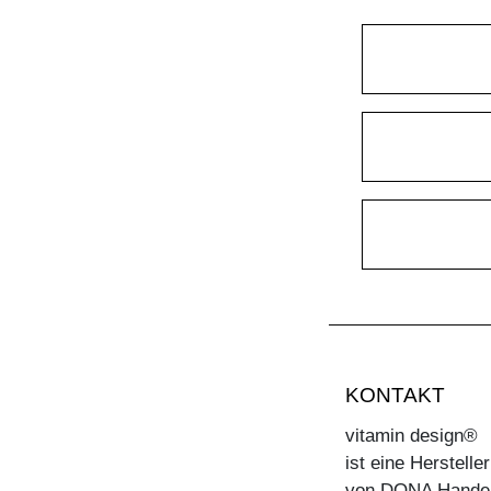
KONTAKT
vitamin design®
ist eine Herstell
von DONA Hande