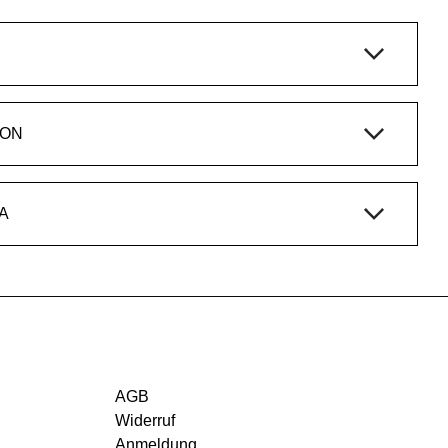
ION
A
AGB
Widerruf
Anmeldung