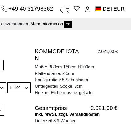
+49 40 31798362
DE
EUR
|
s einverstanden.
Mehr Information
OK
KOMMODE IOTA
2.621,00 €
N
Maße: B80cm T50cm H100cm
Plattenstärke: 2,5cm
Konfiguration: 5 Schubladen
Untergestell: Sockel 3cm
H
Holzart: Eiche massiv, gekalkt
Gesamtpreis
2.621,00 €
e
inkl. MwSt. zzgl. Versandkosten
Lieferzeit 8-9 Wochen