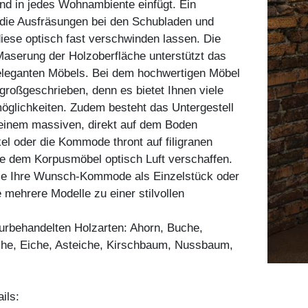
nd in jedes Wohnambiente einfügt. Ein
 die Ausfräsungen bei den Schubladen und
iese optisch fast verschwinden lassen. Die
aserung der Holzoberfläche unterstützt das
eleganten Möbels. Bei dem hochwertigen Möbel
t großgeschrieben, denn es bietet Ihnen viele
öglichkeiten. Zudem besteht das Untergestell
einem massiven, direkt auf dem Boden
l oder die Kommode thront auf filigranen
ie dem Korpusmöbel optisch Luft verschaffen.
Sie Ihre Wunsch-Kommode als Einzelstück oder
 mehrere Modelle zu einer stilvollen
aturbehandelten Holzarten: Ahorn, Buche,
he, Eiche, Asteiche, Kirschbaum, Nussbaum,
ils: