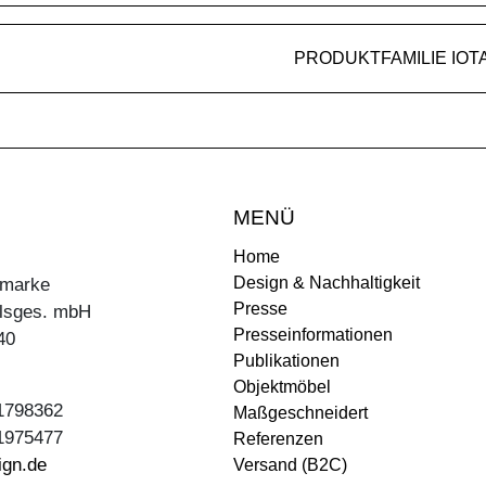
PRODUKTFAMILIE IOT
MENÜ
Home
Design & Nachhaltigkeit
ermarke
Presse
lsges. mbH
Presseinformationen
40
Publikationen
Objektmöbel
31798362
Maßgeschneidert
31975477
Referenzen
ign.de
Versand (B2C)