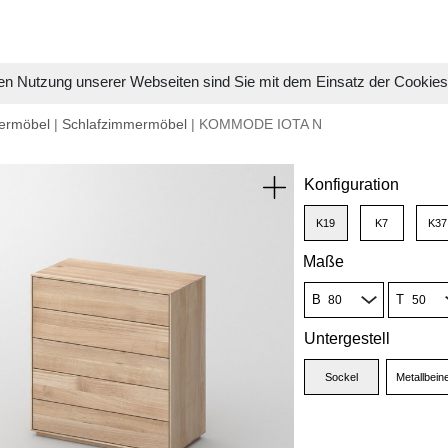
en Nutzung unserer Webseiten sind Sie mit dem Einsatz der Cookie
ermöbel
|
Schlafzimmermöbel
| KOMMODE IOTA N
Konfiguration
K19
K7
K37
Maße
B
T
Untergestell
Sockel
Metallbein