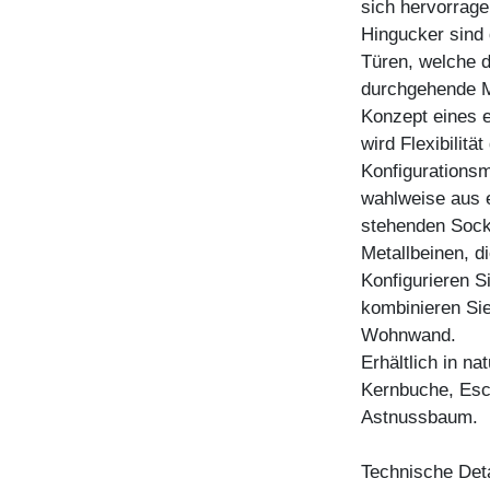
sich hervorrage
Hingucker sind
Türen, welche d
durchgehende M
Konzept eines 
wird Flexibilitä
Konfigurationsm
wahlweise aus 
stehenden Socke
Metallbeinen, d
Konfigurieren 
kombinieren Sie
Wohnwand.
Erhältlich in n
Kernbuche, Esc
Astnussbaum.
Technische Deta