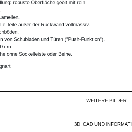
ung: robuste Oberfläche geölt mit rein
.
amellen.
Alle Teile außer der Rückwand vollmassiv.
chböden.
en von Schubladen und Türen ("Push-Funktion").
50 cm.
e ohne Sockelleiste oder Beine.
gnart
WEITERE BILDER
3D, CAD UND INFORMAT