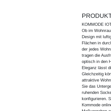
PRODUK
KOMMODE IO
Ob im Wohnraum,
Design mit luft
Flächen in dur
der jedes Wohn
tragen die Ausf
optisch in den 
Eleganz lässt d
Gleichzeitig kö
attraktive Woh
Sie das Unterge
ruhenden Sockel
konfigurieren. 
Kommode online 