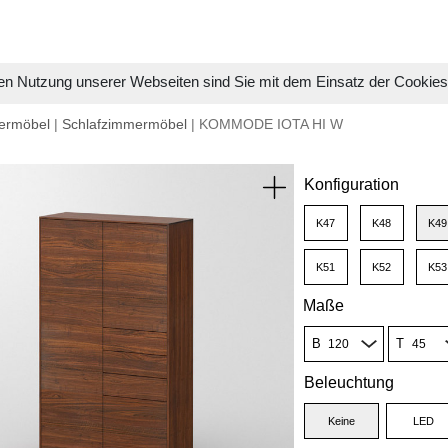
en Nutzung unserer Webseiten sind Sie mit dem Einsatz der Cookie
ermöbel
|
Schlafzimmermöbel
| KOMMODE IOTA HI W
Konfiguration
K47
K48
K49
K51
K52
K53
Maße
B
T
Beleuchtung
Keine
LED