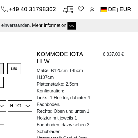
+49 40 31798362
DE
EUR
|
s einverstanden.
Mehr Information
OK
KOMMODE IOTA
6.937,00 €
HI W
K50
Maße: B120cm T45cm
H197cm
Plattenstärke: 2,5cm
Konfiguration:
Links: 1 Holztür, dahinter 4
Fachböden.
H
Rechts: Oben und unten 1
Holztür mit jeweils 1
Fachboden, dazwischen 3
Schubladen.