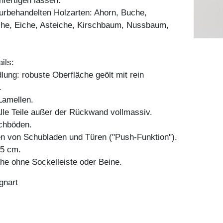
fertigen lassen.
aturbehandelten Holzarten: Ahorn, Buche,
he, Eiche, Asteiche, Kirschbaum, Nussbaum,
ils:
ung: robuste Oberfläche geölt mit rein
.
amellen.
Alle Teile außer der Rückwand vollmassiv.
chböden.
en von Schubladen und Türen ("Push-Funktion").
45 cm.
e ohne Sockelleiste oder Beine.
gnart