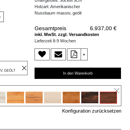
Untergestell: Sockel 3cm
Holzart: Amerikanischer
Nussbaum massiv, geölt
e
Gesamtpreis
6.937,00 €
inkl. MwSt. zzgl. Versandkosten
Lieferzeit 8-9 Wochen
>
R
V, GEÖLT
In den Warenkorb
Konfiguration zurücksetzen