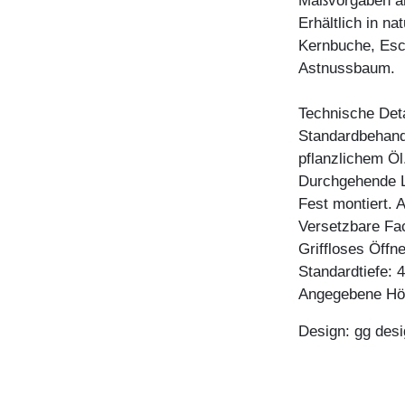
Maßvorgaben an
Erhältlich in n
Kernbuche, Esc
Astnussbaum.
Technische Deta
Standardbehandl
pflanzlichem Öl
Durchgehende L
Fest montiert. 
Versetzbare Fa
Griffloses Öffn
Standardtiefe: 
Angegebene Höh
Design: gg desi