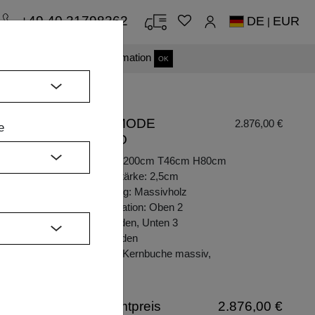
+49 40 31798362
DE
EUR
|
s einverstanden.
Mehr Information
OK
KOMMODE
2.876,00 €
e
AMBIO
Maße: B200cm T46cm H80cm
Plattenstärke: 2,5cm
Türfüllung: Massivholz
Konfiguration: Oben 2
H
schubladen, Unten 3
Schubladen
Holzart: Kernbuche massiv,
geölt
Gesamtpreis
2.876,00 €