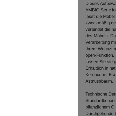
Dieses Aufbewa
AMBIO Serie ide
lässt die Möbel 
zweckmäßig ges
verbindet die h
des Möbels. Da
Verarbeitung m
Ihrem Wohnzimme
open-Funktion.
lassen Sie sie 
Erhältlich in n
Kernbuche, Esc
Astnussbaum.
Technische Deta
Standardbehandl
pflanzlichem Öl
Durchgehende L