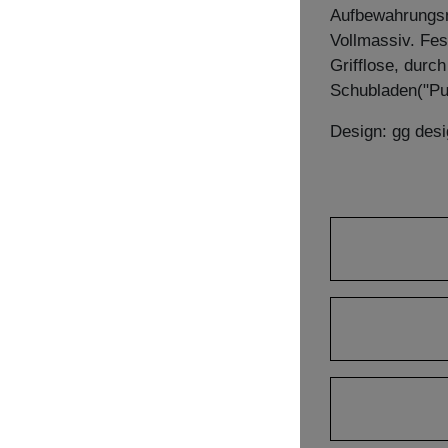
Aufbewahrungsm
Vollmassiv. Fes
Grifflose, durc
Schubladen("Pu
Design: gg desi