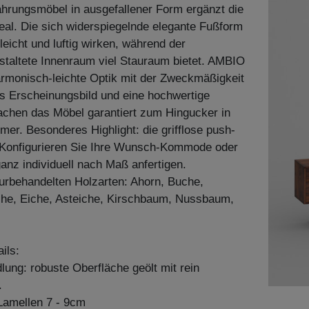
hrungsmöbel in ausgefallener Form ergänzt die
al. Die sich widerspiegelnde elegante Fußform
leicht und luftig wirken, während der
taltete Innenraum viel Stauraum bietet. AMBIO
armonisch-leichte Optik mit der Zweckmäßigkeit
s Erscheinungsbild und eine hochwertige
achen das Möbel garantiert zum Hingucker in
r. Besonderes Highlight: die grifflose push-
 Konfigurieren Sie Ihre Wunsch-Kommode oder
ganz individuell nach Maß anfertigen.
aturbehandelten Holzarten: Ahorn, Buche,
he, Eiche, Asteiche, Kirschbaum, Nussbaum,
ils:
ung: robuste Oberfläche geölt mit rein
.
amellen 7 - 9cm