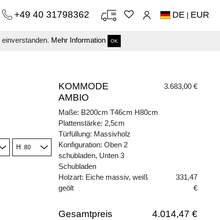
+49 40 31798362
DE
EUR
|
s einverstanden.
Mehr Information
OK
KOMMODE
3.683,00 €
AMBIO
Maße: B200cm T46cm H80cm
Plattenstärke: 2,5cm
Türfüllung: Massivholz
Konfiguration: Oben 2
H
schubladen, Unten 3
Schubladen
Holzart: Eiche massiv, weiß
331,47
geölt
€
Gesamtpreis
4.014,47 €