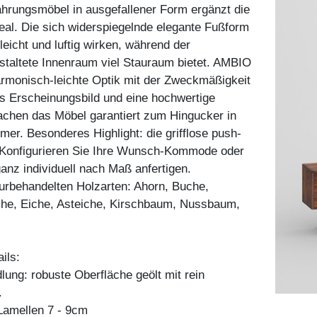
hrungsmöbel in ausgefallener Form ergänzt die
al. Die sich widerspiegelnde elegante Fußform
leicht und luftig wirken, während der
taltete Innenraum viel Stauraum bietet. AMBIO
armonisch-leichte Optik mit der Zweckmäßigkeit
s Erscheinungsbild und eine hochwertige
achen das Möbel garantiert zum Hingucker in
r. Besonderes Highlight: die grifflose push-
 Konfigurieren Sie Ihre Wunsch-Kommode oder
ganz individuell nach Maß anfertigen.
aturbehandelten Holzarten: Ahorn, Buche,
he, Eiche, Asteiche, Kirschbaum, Nussbaum,
ils:
ung: robuste Oberfläche geölt mit rein
.
amellen 7 - 9cm