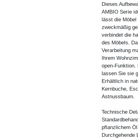
Dieses Aufbewa
AMBIO Serie ide
lässt die Möbel 
zweckmäßig ges
verbindet die h
des Möbels. Da
Verarbeitung m
Ihrem Wohnzimme
open-Funktion.
lassen Sie sie 
Erhältlich in n
Kernbuche, Esc
Astnussbaum.
Technische Deta
Standardbehandl
pflanzlichem Öl
Durchgehende L