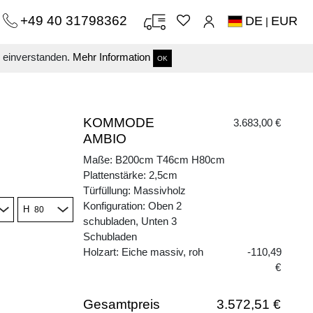
+49 40 31798362
DE
EUR
|
s einverstanden.
Mehr Information
OK
KOMMODE
3.683,00 €
AMBIO
Maße: B200cm T46cm H80cm
Plattenstärke: 2,5cm
Türfüllung: Massivholz
Konfiguration: Oben 2
H
schubladen, Unten 3
Schubladen
Holzart: Eiche massiv, roh
-110,49
€
Gesamtpreis
3.572,51 €