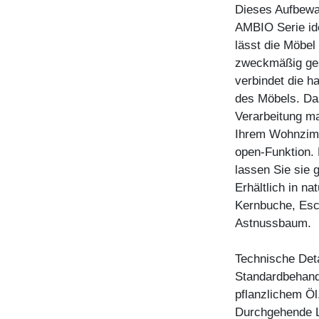
Dieses Aufbewa
AMBIO Serie ide
lässt die Möbel 
zweckmäßig ges
verbindet die h
des Möbels. Da
Verarbeitung m
Ihrem Wohnzimme
open-Funktion.
lassen Sie sie 
Erhältlich in n
Kernbuche, Esc
Astnussbaum.
Technische Deta
Standardbehandl
pflanzlichem Öl
Durchgehende L