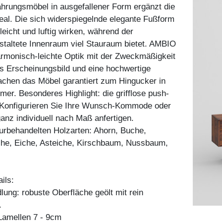
hrungsmöbel in ausgefallener Form ergänzt die
al. Die sich widerspiegelnde elegante Fußform
leicht und luftig wirken, während der
taltete Innenraum viel Stauraum bietet. AMBIO
armonisch-leichte Optik mit der Zweckmäßigkeit
s Erscheinungsbild und eine hochwertige
achen das Möbel garantiert zum Hingucker in
r. Besonderes Highlight: die grifflose push-
 Konfigurieren Sie Ihre Wunsch-Kommode oder
ganz individuell nach Maß anfertigen.
aturbehandelten Holzarten: Ahorn, Buche,
he, Eiche, Asteiche, Kirschbaum, Nussbaum,
ils:
ung: robuste Oberfläche geölt mit rein
.
amellen 7 - 9cm