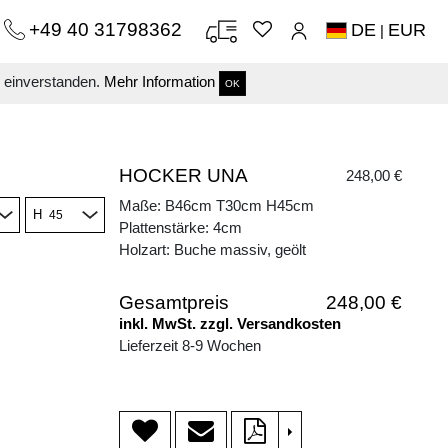
+49 40 31798362
DE
EUR
|
s einverstanden.
Mehr Information
OK
HOCKER UNA
248,00 €
Maße: B46cm T30cm H45cm
H
Plattenstärke: 4cm
Holzart: Buche massiv, geölt
Gesamtpreis
248,00 €
inkl. MwSt. zzgl. Versandkosten
Lieferzeit 8-9 Wochen
>