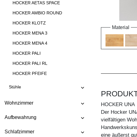
HOCKER AETAS SPACE
HOCKER AMBIO ROUND
HOCKER KLOTZ
Material
HOCKER MENA 3
HOCKER MENA 4
HOCKER PALI
HOCKER PALI RL
HOCKER PFEIFE
HOCKER STEP
Stühle
PRODUK
HOCKER TANTUM
Wohnzimmer
HOCKER TANTUM BAR
HOCKER UNA
Der Hocker UNA 
HOCKER TAURUS 4 B11X11
Aufbewahrung
vielfältigen Wo
HOCKER TAURUS 4 B14X14
Handwerkskunst 
Schlafzimmer
HOCKER TUBER
eine äußerst gu