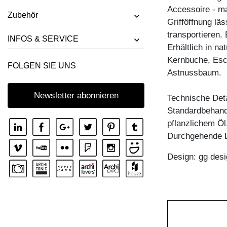
Accessoire - ma
HOCKER UNA
Zubehör
Grifföffnung lä
transportieren.
INFOS & SERVICE
Erhältlich in n
Kernbuche, Esc
FOLGEN SIE UNS
Astnussbaum.
Newsletter abonnieren
Technische Deta
Standardbehandl
pflanzlichem Öl
Durchgehende 
Design: gg desi