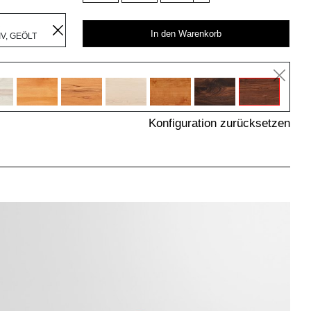
R
In den Warenkorb
V, GEÖLT
Konfiguration zurücksetzen