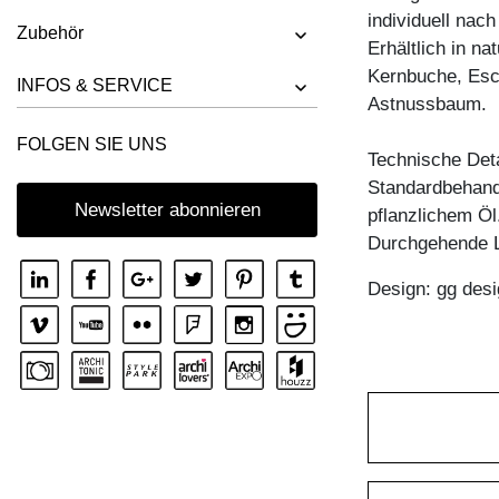
individuell nac
HOCKER UNA
Zubehör
Erhältlich in n
Kernbuche, Esc
INFOS & SERVICE
Astnussbaum.
FOLGEN SIE UNS
Technische Deta
Standardbehandl
Newsletter abonnieren
pflanzlichem Öl
Durchgehende 
Design: gg desi