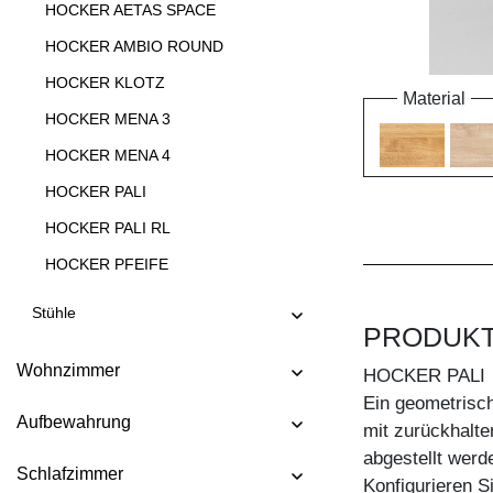
HOCKER AETAS SPACE
HOCKER AMBIO ROUND
HOCKER KLOTZ
Material
HOCKER MENA 3
HOCKER MENA 4
HOCKER PALI
HOCKER PALI RL
HOCKER PFEIFE
HOCKER STEP
Stühle
PRODUK
HOCKER TANTUM
Wohnzimmer
HOCKER TANTUM BAR
HOCKER PALI
Ein geometrisc
HOCKER TAURUS 4 B11X11
Aufbewahrung
mit zurückhalt
HOCKER TAURUS 4 B14X14
abgestellt werd
Schlafzimmer
HOCKER TUBER
Konfigurieren 