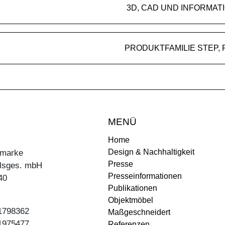
3D, CAD UND INFORMAT
PROD
MENÜ
Home
Design & Nachhaltigkeit
ermarke
Presse
lsges. mbH
Presseinformationen
40
Publikationen
Objektmöbel
31798362
Maßgeschneidert
31975477
Referenzen