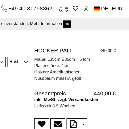
+49 40 31798362
DE
EUR
|
s einverstanden.
Mehr Information
OK
HOCKER PALI
440,00 €
Maße: L39cm B36cm H64cm
H
Plattenstärke: 4cm
Holzart: Amerikanischer
Nussbaum massiv, geölt
Gesamtpreis
440,00 €
inkl. MwSt. zzgl. Versandkosten
Lieferzeit 8-9 Wochen
>