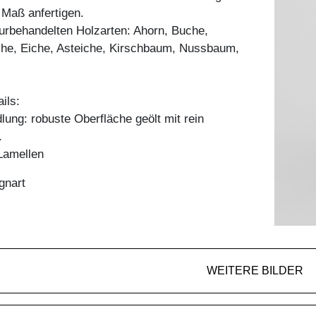
h Maß anfertigen.
aturbehandelten Holzarten: Ahorn, Buche,
he, Eiche, Asteiche, Kirschbaum, Nussbaum,
ils:
ung: robuste Oberfläche geölt mit rein
.
Lamellen
gnart
WEITERE BILDER