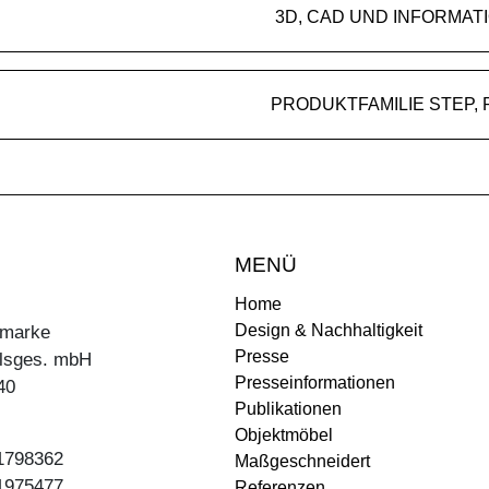
3D, CAD UND INFORMAT
PROD
MENÜ
Home
Design & Nachhaltigkeit
ermarke
Presse
lsges. mbH
Presseinformationen
40
Publikationen
Objektmöbel
31798362
Maßgeschneidert
31975477
Referenzen