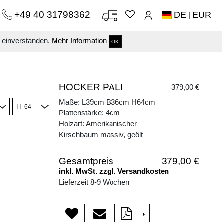
+49 40 31798362
DE
EUR
|
s einverstanden.
Mehr Information
OK
HOCKER PALI
379,00 €
Maße: L39cm B36cm H64cm
H
Plattenstärke: 4cm
Holzart: Amerikanischer
Kirschbaum massiv, geölt
Gesamtpreis
379,00 €
inkl. MwSt. zzgl. Versandkosten
Lieferzeit 8-9 Wochen
>