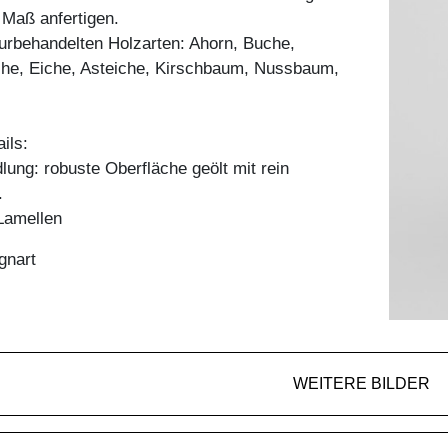
h Maß anfertigen.
aturbehandelten Holzarten: Ahorn, Buche,
he, Eiche, Asteiche, Kirschbaum, Nussbaum,
ils:
ung: robuste Oberfläche geölt mit rein
.
Lamellen
gnart
WEITERE BILDER