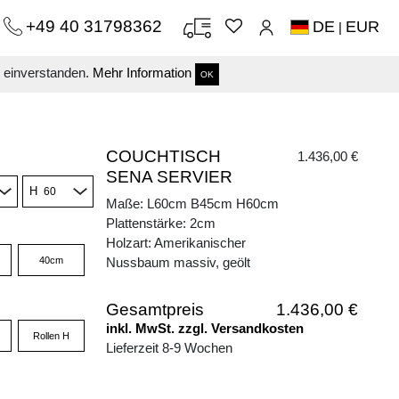
+49 40 31798362
DE
EUR
|
s einverstanden.
Mehr Information
OK
COUCHTISCH
1.436,00 €
SENA SERVIER
H
Maße: L60cm B45cm H60cm
Plattenstärke: 2cm
Holzart: Amerikanischer
40cm
Nussbaum massiv, geölt
Gesamtpreis
1.436,00 €
inkl. MwSt. zzgl. Versandkosten
Rollen H
Lieferzeit 8-9 Wochen