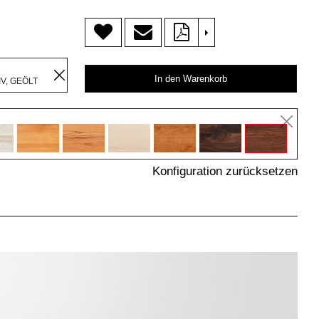
>
R
In den Warenkorb
V, GEÖLT
Konfiguration zurücksetzen