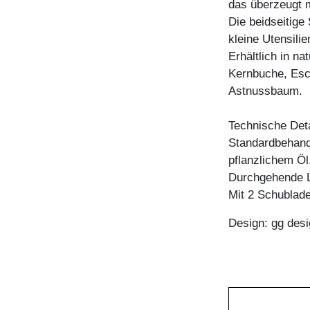
das überzeugt 
Die beidseitige 
kleine Utensilie
Erhältlich in n
Kernbuche, Esc
Astnussbaum.
Technische Deta
Standardbehandl
pflanzlichem Öl
Durchgehende L
Mit 2 Schublad
Design: gg desi