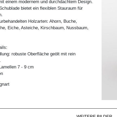
mit einem modernem und durchdachtem Design.
Schublade bietet ein flexiblen Stauraum für
n.
aturbehandelten Holzarten: Ahorn, Buche,
he, Eiche, Asteiche, Kirschbaum, Nussbaum,
ils:
ung: robuste Oberfläche geölt mit rein
.
amellen 7 - 9 cm
en
gnart
WEITERE BILDER