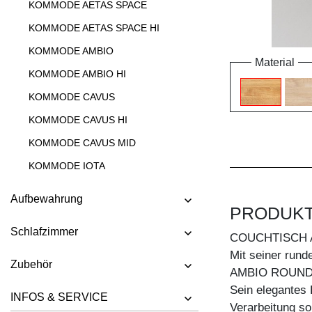
KOMMODE AETAS SPACE
KOMMODE AETAS SPACE HI
KOMMODE AMBIO
Material
KOMMODE AMBIO HI
KOMMODE CAVUS
KOMMODE CAVUS HI
KOMMODE CAVUS MID
KOMMODE IOTA
KOMMODE IOTA HI
Aufbewahrung
PRODUK
KOMMODE IOTA HI W
Schlafzimmer
KOMMODE IOTA MID
COUCHTISCH 
Mit seiner rund
KOMMODE IOTA MID VINO
Zubehör
AMBIO ROUND C
KOMMODE IOTA N
Sein elegantes 
INFOS & SERVICE
KOMMODE IOTA TV
Verarbeitung so