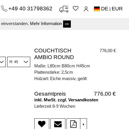
+49 40 31798362
DE
EUR
|
s einverstanden.
Mehr Information
OK
COUCHTISCH
776,00 €
AMBIO ROUND
H
Maße: L80cm B80cm H45cm
Plattenstärke: 2,5cm
Holzart: Eiche massiv, geölt
Gesamtpreis
776,00 €
inkl. MwSt. zzgl. Versandkosten
Lieferzeit 8-9 Wochen
>