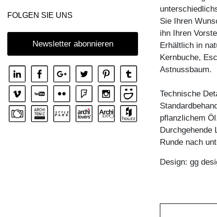
unterschiedlich
KOMMODE IOTA WALL
FOLGEN SIE UNS
Sie Ihren Wunsc
KOMMODE IOTA WALL H
ihn Ihren Vorst
KOMMODE IOTA WALL V
Newsletter abonnieren
Erhältlich in n
Kernbuche, Esc
KOMMODE LINEA
Astnussbaum.
KOMMODE LINEA HI
KOMMODE MENA F
Technische Deta
Standardbehandl
KOMMODE PYRA
pflanzlichem Öl
KOMMODE PYRA TV
Durchgehende L
KOMMODE SENA
Runde nach unte
KOMMODE SENA HI
Design: gg desi
KOMMODE SENA OFFICE