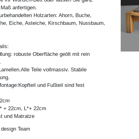
h Maß anfertigen.
aturbehandelten Holzarten: Ahorn, Buche,
he, Eiche, Asteiche, Kirschbaum, Nussbaum,
ils:
ung: robuste Oberfläche geölt mit rein
.
mellen.Alle Teile vollmassiv. Stabile
ung.
ontage:Kopfteil und Fußteil sind fest
82cm
* + 22cm, L*+ 22cm
st und Matratze
n design Team