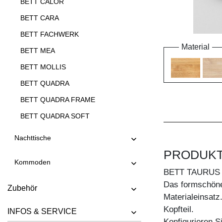
BETT CALOR
BETT CARA
BETT FACHWERK
Material
BETT MEA
BETT MOLLIS
BETT QUADRA
BETT QUADRA FRAME
BETT QUADRA SOFT
BETT QUADRA SOFT FRAME
Nachttische
BETT SOMNIA
PRODUK
Kommoden
BETT TAURUS
BETT TAURUS
BETT VILLA
Das formschöne
Zubehör
Materialeinsatz.
Kopfteil.
INFOS & SERVICE
Konfigurieren S