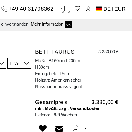
+49 40 31798362
DE
EUR
|
s einverstanden.
Mehr Information
OK
BETT TAURUS
3.380,00 €
Maße: B160cm L200cm
H
H39cm
Einlegetiefe: 15cm
Holzart: Amerikanischer
Nussbaum massiv, geölt
Gesamtpreis
3.380,00 €
inkl. MwSt. zzgl. Versandkosten
Lieferzeit 8-9 Wochen
>