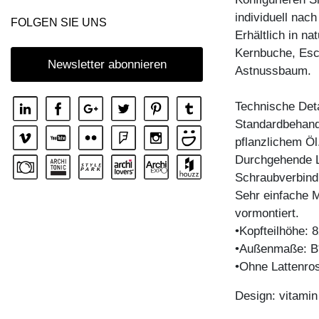
individuell nac
FOLGEN SIE UNS
Erhältlich in n
Kernbuche, Esc
Newsletter abonnieren
Astnussbaum.
Technische Deta
Standardbehandl
pflanzlichem Öl
Durchgehende La
Schraubverbind
Sehr einfache M
vormontiert.
•Kopfteilhöhe: 
•Außenmaße: B
•Ohne Lattenro
Design: vitami