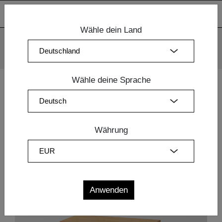
Wähle dein Land
Wir verwenden Cookies. Mit der weiteren Nutzung unserer
Webseiten sind Sie mit dem Einsatz der Cookies einverstanden.
Mehr Information
OK
Wähle deine Sprache
Home
|
Schlafzimmermöbel
| TISCH TAURUS 3
Währung