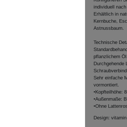
individuell nac
Erhältlich in n
Kernbuche, Esc
Astnussbaum.
Technische Deta
Standardbehandl
pflanzlichem Öl
Durchgehende La
Schraubverbind
Sehr einfache M
vormontiert.
•Kopfteilhöhe: 
•Außenmaße: B
•Ohne Lattenro
Design: vitami