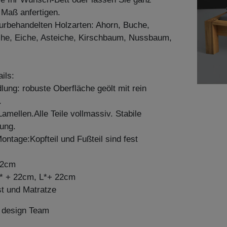
h Maß anfertigen.
aturbehandelten Holzarten: Ahorn, Buche,
he, Eiche, Asteiche, Kirschbaum, Nussbaum,
ils:
ung: robuste Oberfläche geölt mit rein
.
mellen.Alle Teile vollmassiv. Stabile
ung.
ontage:Kopfteil und Fußteil sind fest
82cm
* + 22cm, L*+ 22cm
st und Matratze
n design Team