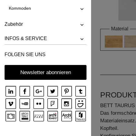
Kommoden
Zubehör
Material
INFOS & SERVICE
FOLGEN SIE UNS
Newsletter abonnieren
PRODUK
BETT TAURUS
Das formschöne
Materialeinsatz.
Kopfteil.
Konfigurieren S