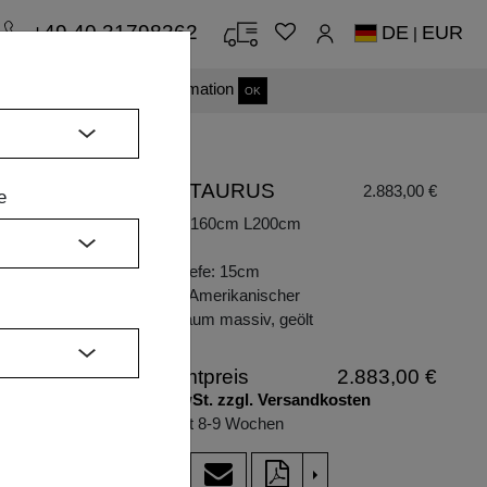
+49 40 31798362
DE
EUR
|
s einverstanden.
Mehr Information
OK
BETT TAURUS
2.883,00 €
e
Maße: B160cm L200cm
H
H39cm
Einlegetiefe: 15cm
Holzart: Amerikanischer
Kirschbaum massiv, geölt
Gesamtpreis
2.883,00 €
inkl. MwSt. zzgl. Versandkosten
Lieferzeit 8-9 Wochen
>