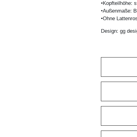
•Kopfteilhöhe:
•Außenmaße: B
•Ohne Lattenro
Design: gg desi