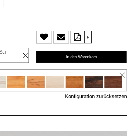
n
>
EÖLT
In den Warenkorb
Konfiguration zurücksetzen