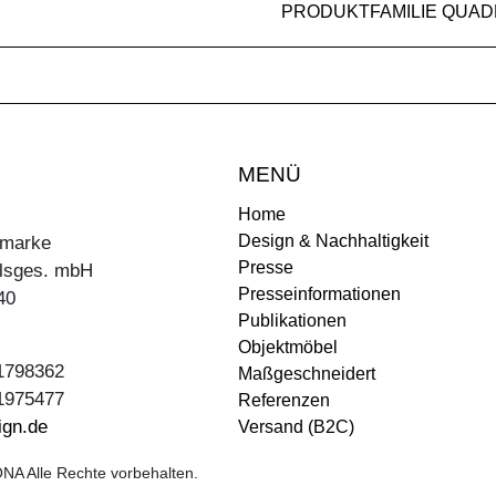
PRODUKTFAMILIE QUA
MENÜ
Home
Design & Nachhaltigkeit
ermarke
Presse
lsges. mbH
Presseinformationen
40
Publikationen
Objektmöbel
31798362
Maßgeschneidert
31975477
Referenzen
ign.de
Versand (B2C)
NA Alle Rechte vorbehalten.