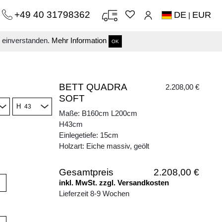
+49 40 31798362
DE
EUR
|
s einverstanden.
Mehr Information
OK
BETT QUADRA
2.208,00 €
SOFT
H
Maße: B160cm L200cm
H43cm
Einlegetiefe: 15cm
Holzart: Eiche massiv, geölt
Gesamtpreis
2.208,00 €
inkl. MwSt. zzgl. Versandkosten
Lieferzeit 8-9 Wochen