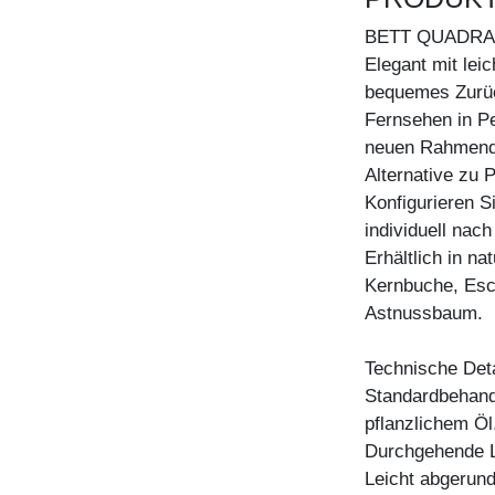
BETT QUADRA
Elegant mit leic
bequemes Zurüc
Fernsehen in P
neuen Rahmende
Alternative zu 
Konfigurieren S
individuell nac
Erhältlich in n
Kernbuche, Esc
Astnussbaum.
Technische Deta
Standardbehandl
pflanzlichem Öl
Durchgehende La
Leicht abgerun