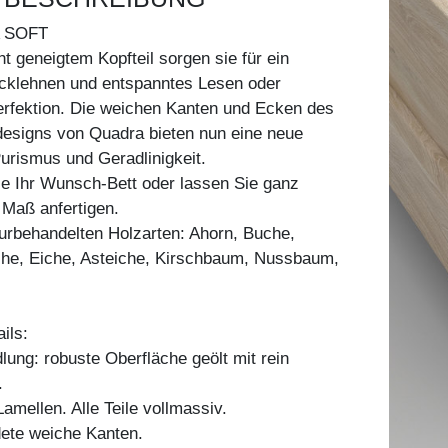
 SOFT
ht geneigtem Kopfteil sorgen sie für ein
klehnen und entspanntes Lesen oder
erfektion. Die weichen Kanten und Ecken des
signs von Quadra bieten nun eine neue
Purismus und Geradlinigkeit.
ie Ihr Wunsch-Bett oder lassen Sie ganz
h Maß anfertigen.
aturbehandelten Holzarten: Ahorn, Buche,
he, Eiche, Asteiche, Kirschbaum, Nussbaum,
ils:
ung: robuste Oberfläche geölt mit rein
.
mellen. Alle Teile vollmassiv.
dete weiche Kanten.