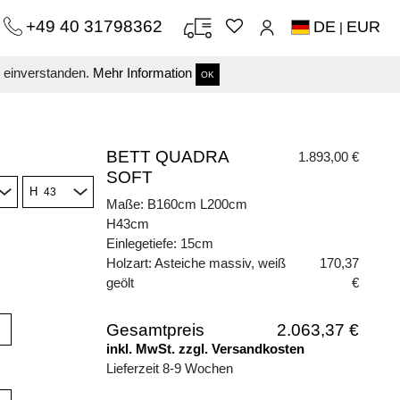
+49 40 31798362
DE
EUR
|
s einverstanden.
Mehr Information
OK
BETT QUADRA
1.893,00 €
SOFT
H
Maße: B160cm L200cm
H43cm
Einlegetiefe: 15cm
Holzart: Asteiche massiv, weiß
170,37
geölt
€
Gesamtpreis
2.063,37 €
inkl. MwSt. zzgl. Versandkosten
Lieferzeit 8-9 Wochen