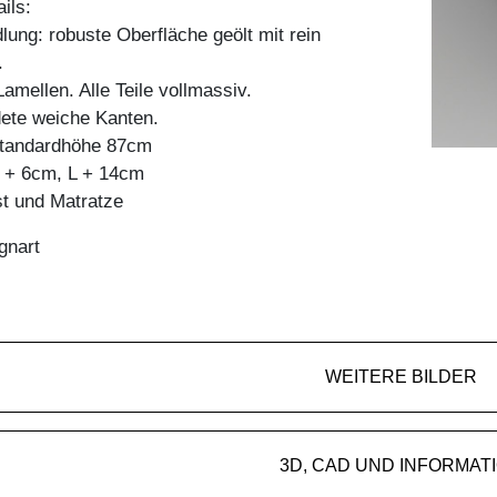
ils:
ung: robuste Oberfläche geölt mit rein
.
mellen. Alle Teile vollmassiv.
dete weiche Kanten.
 standardhöhe 87cm
 + 6cm, L + 14cm
st und Matratze
gnart
WEITERE BILDER
3D, CAD UND INFORMAT