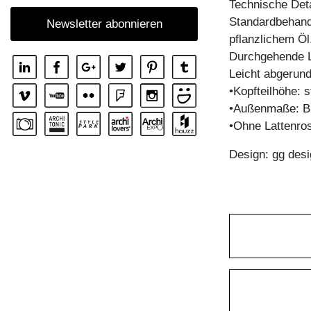
Technische Deta
Standardbehandl
Newsletter abonnieren
pflanzlichem Öl
Durchgehende La
Leicht abgerun
•Kopfteilhöhe:
•Außenmaße: B
•Ohne Lattenro
Design: gg desi