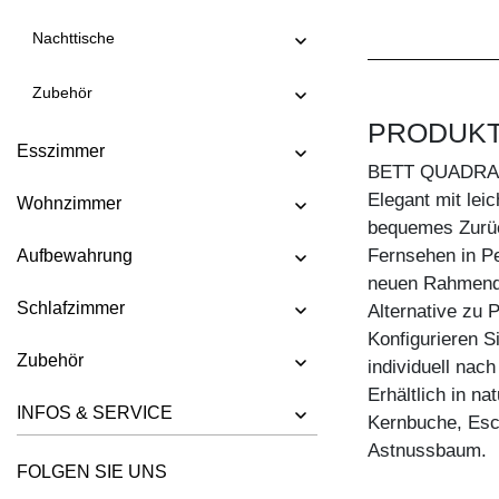
BETT QUADRA SOFT FRAME
Nachttische
BETT SOMNIA
Zubehör
BETT TAURUS
PRODUK
BETT VILLA
Esszimmer
BETT QUADRA
Elegant mit leic
Wohnzimmer
bequemes Zurüc
Fernsehen in P
Aufbewahrung
neuen Rahmende
Schlafzimmer
Alternative zu 
Konfigurieren S
Zubehör
individuell nac
Erhältlich in n
INFOS & SERVICE
Kernbuche, Esc
Astnussbaum.
FOLGEN SIE UNS