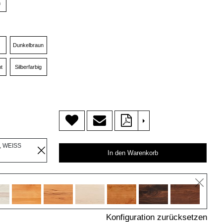
n
Dunkelbraun
t
Silberfarbig
>
, WEISS
In den Warenkorb
Konfiguration zurücksetzen