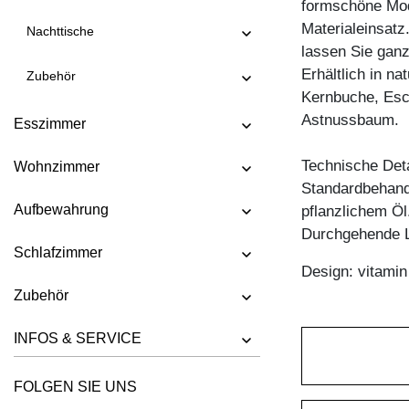
formschöne Mode
BANK SENA
Materialeinsatz
Nachttische
lassen Sie ganz
BANK SENA RL
Erhältlich in n
Zubehör
BANK TAURUS 3
Kernbuche, Esc
BANK TAURUS 4 B11X11
Astnussbaum.
Esszimmer
BANK UNA
Technische Deta
Wohnzimmer
Standardbehandl
Aufbewahrung
pflanzlichem Öl
Durchgehende L
Schlafzimmer
Design: vitami
Zubehör
INFOS & SERVICE
FOLGEN SIE UNS