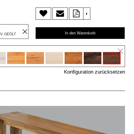
>
R
In den Warenkorb
V, GEÖLT
Konfiguration zurücksetzen