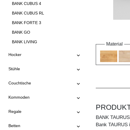
BANK CUBUS 4
BANK CUBUS RL
BANK FORTE 3
BANK GO
BANK LIVING
Material
BANK LIVING EP
Hocker
BANK MARGO
Stühle
BANK MENA 3
BANK MENA 4
Couchtische
BANK PAPILIO
Kommoden
BANK PAPILIO BASIC
PRODUK
BANK PAPILIO SIMPLE
Regale
BANK TAURUS
BANK RIVANO
Bank TAURUS im
Betten
BANK SAGA