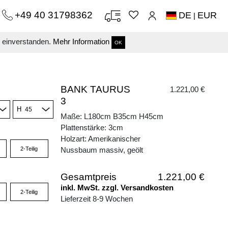
+49 40 31798362
DE
EUR
|
s einverstanden.
Mehr Information
OK
BANK TAURUS
1.221,00 €
3
H
Maße: L180cm B35cm H45cm
Plattenstärke: 3cm
Holzart: Amerikanischer
2-Teilig
Nussbaum massiv, geölt
Gesamtpreis
1.221,00 €
inkl. MwSt. zzgl. Versandkosten
2-Teilig
Lieferzeit 8-9 Wochen