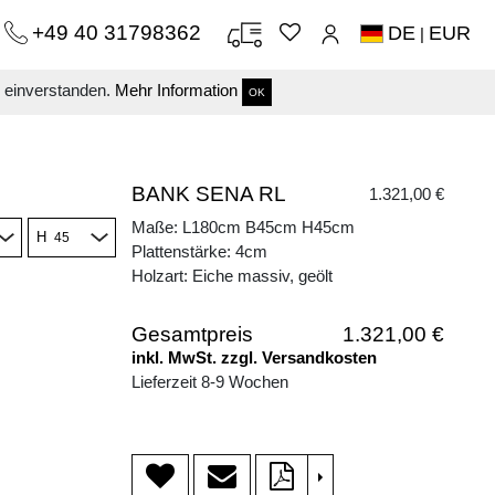
+49 40 31798362
DE
EUR
|
s einverstanden.
Mehr Information
OK
BANK SENA RL
1.321,00 €
Maße: L180cm B45cm H45cm
H
Plattenstärke: 4cm
Holzart: Eiche massiv, geölt
Gesamtpreis
1.321,00 €
inkl. MwSt. zzgl. Versandkosten
Lieferzeit 8-9 Wochen
>