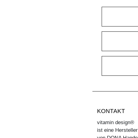
KONTAKT
vitamin design®
ist eine Herstell
von DONA Hande