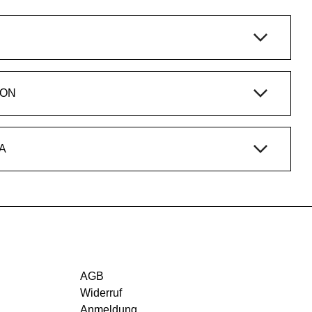
ION
A
AGB
Widerruf
Anmeldung