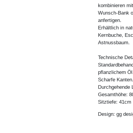
kombinieren mi
Wunsch-Bank od
anfertigen.
Erhältlich in n
Kernbuche, Esc
Astnussbaum.
Technische Deta
Standardbehandl
pflanzlichem Öl
Scharfe Kanten
Durchgehende L
Gesamthöhe: 
Sitztiefe: 41cm
Design: gg desi