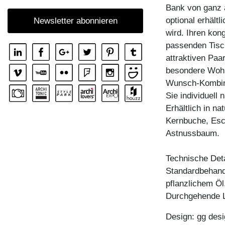
Bank von ganz 
REGAL MENA
optional erhältl
Newsletter abonnieren
REGAL MENA E
wird. Ihren kon
REGAL MENA G
passenden Tisc
attraktiven Pa
REGAL MENA TV
besondere Wohlf
REGAL MENA VINO
Wunsch-Kombin
REGAL PISA
Sie individuell
Erhältlich in n
REGAL PISA G
Kernbuche, Esc
REGAL SENA
Astnussbaum.
REGAL SENA WALL
Technische Deta
REGAL SENA WALL LINE
Standardbehandl
REGAL SENA WALL SHIFT
pflanzlichem Öl
ZUBEHÖR BOARD VINO
Durchgehende L
Design: gg desi