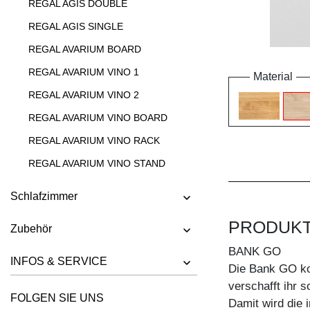
REGAL AGIS DOUBLE
REGAL AGIS SINGLE
REGAL AVARIUM BOARD
REGAL AVARIUM VINO 1
Material
REGAL AVARIUM VINO 2
REGAL AVARIUM VINO BOARD
REGAL AVARIUM VINO RACK
REGAL AVARIUM VINO STAND
REGAL AVARIUM VINO WALL
Schlafzimmer
REGAL CIPO
PRODUK
Zubehör
REGAL FACHWERK
BANK GO
REGAL GO
INFOS & SERVICE
Die Bank GO ko
REGAL GO K
verschafft ihr s
FOLGEN SIE UNS
REGAL GO RW
Damit wird die 