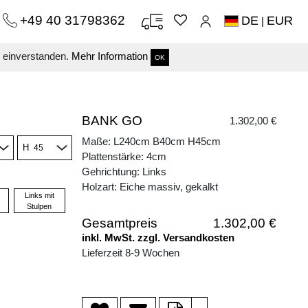
+49 40 31798362
DE
EUR
|
s einverstanden.
Mehr Information
OK
BANK GO
1.302,00 €
Maße: L240cm B40cm H45cm
H
Plattenstärke: 4cm
Gehrichtung: Links
Holzart: Eiche massiv, gekalkt
Links mit
Stulpen
Gesamtpreis
1.302,00 €
inkl. MwSt. zzgl. Versandkosten
Lieferzeit 8-9 Wochen