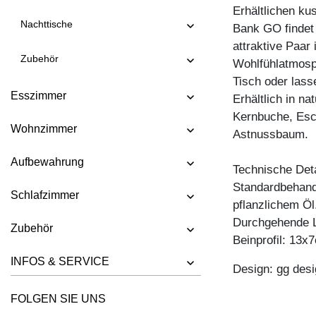
Erhältlichen ku
BANK SENA
Nachttische
Bank GO findet 
BANK SENA RL
attraktive Paar
Zubehör
Wohlfühlatmosp
BANK TAURUS 3
Tisch oder lass
BANK TAURUS 4 B11X11
Esszimmer
Erhältlich in n
BANK UNA
Kernbuche, Esc
Wohnzimmer
Astnussbaum.
Aufbewahrung
Technische Deta
Standardbehandl
Schlafzimmer
pflanzlichem Öl
Durchgehende L
Zubehör
Beinprofil: 13x
INFOS & SERVICE
Design: gg desi
FOLGEN SIE UNS