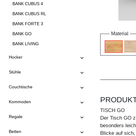
BANK CUBUS 4
BANK CUBUS RL
BANK FORTE 3
Material
BANK GO
BANK LIVING
BANK LIVING EP
Hocker
BANK MARGO
Stühle
BANK MENA 3
BANK MENA 4
Couchtische
BANK PAPILIO
PRODUK
Kommoden
BANK PAPILIO BASIC
TISCH GO
BANK PAPILIO SIMPLE
Regale
Der Tisch GO ze
BANK RIVANO
besonders leich
Betten
Blicke auf sich,
BANK SAGA