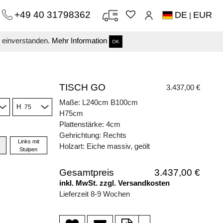
+49 40 31798362
DE
EUR
|
s einverstanden.
Mehr Information
OK
TISCH GO
3.437,00 €
Maße: L240cm B100cm
H
H75cm
Plattenstärke: 4cm
Gehrichtung: Rechts
Links mit
Holzart: Eiche massiv, geölt
Stulpen
Gesamtpreis
3.437,00 €
inkl. MwSt. zzgl. Versandkosten
Lieferzeit 8-9 Wochen