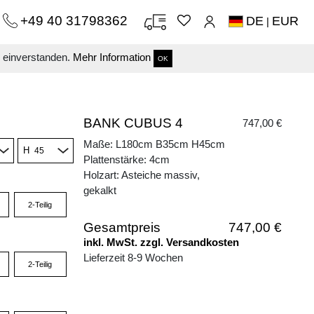
+49 40 31798362
DE
EUR
|
s einverstanden.
Mehr Information
OK
BANK CUBUS 4
747,00 €
Maße: L180cm B35cm H45cm
H
Plattenstärke: 4cm
Holzart: Asteiche massiv,
gekalkt
2-Teilig
Gesamtpreis
747,00 €
inkl. MwSt. zzgl. Versandkosten
Lieferzeit 8-9 Wochen
2-Teilig