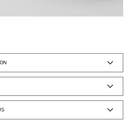
ION
US