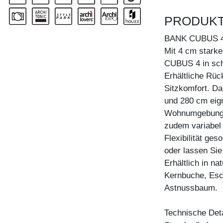
PRODUK
BANK CUBUS 
Mit 4 cm starke
CUBUS 4 in schn
Erhältliche Rüc
Sitzkomfort. D
und 280 cm eign
Wohnumgebunge
zudem variabel 
Flexibilität ges
oder lassen Sie
Erhältlich in n
Kernbuche, Esc
Astnussbaum.
Technische Deta