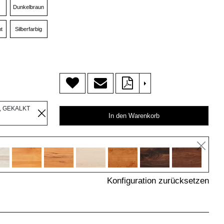
Dunkelbraun
t
Silberfarbig
>
, GEKALKT
In den Warenkorb
Konfiguration zurücksetzen