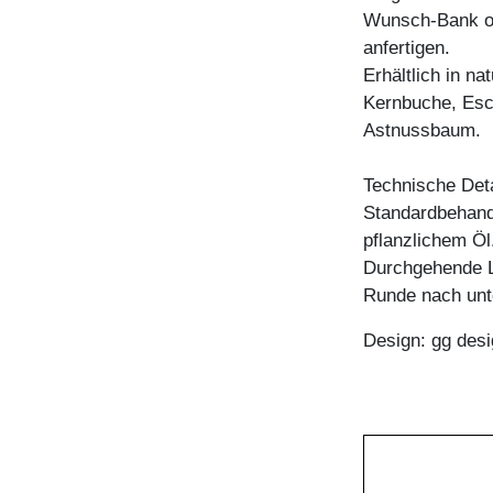
Wunsch-Bank od
anfertigen.
Erhältlich in n
Kernbuche, Esc
Astnussbaum.
Technische Deta
Standardbehandl
pflanzlichem Öl
Durchgehende L
Runde nach unte
Design: gg desi