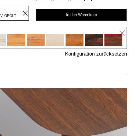
R
In den Warenkorb
V, GEÖLT
Konfiguration zurücksetzen