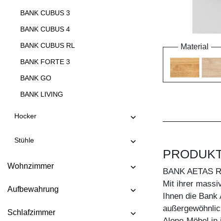
BANK CUBUS 3
BANK CUBUS 4
BANK CUBUS RL
Material
BANK FORTE 3
BANK GO
BANK LIVING
BANK LIVING EP
Hocker
BANK MARGO
Stühle
BANK MENA 3
PRODUK
BANK MENA 4
Wohnzimmer
BANK AETAS 
BANK PAPILIO
Mit ihrer massi
Aufbewahrung
BANK PAPILIO BASIC
Ihnen die Bank
außergewöhnlic
BANK PAPILIO SIMPLE
Schlafzimmer
Alone-Möbel in