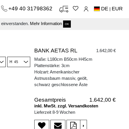
+49 40 31798362
DE
EUR
|
s einverstanden.
Mehr Information
OK
BANK AETAS RL
1.642,00 €
Maße: L180cm B50cm H45cm
H
Plattenstärke: 3cm
Holzart: Amerikanischer
Astnussbaum massiv, geölt,
schwarz geschlossene Äste
Gesamtpreis
1.642,00 €
inkl. MwSt. zzgl. Versandkosten
Lieferzeit 8-9 Wochen
>