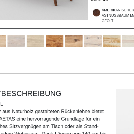
AMERIKANISCHE
ASTNUSSBAUM MA
GEÖLT
TBESCHREIBUNG
RL
v aus Naturholz gestalteten Rückenlehne bietet
 AETAS eine hervorragende Grundlage für ein
hes Sitzvergnügen am Tisch oder als Stand-
 jedem Wohnraum. Dank Längen von 140 cm bis