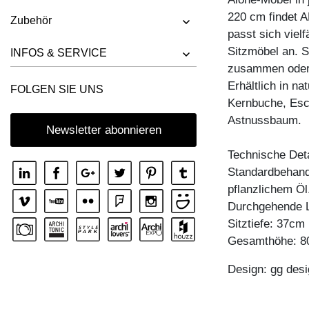
BANK RIVANO
220 cm findet A
Zubehör
BANK SAGA
passt sich viel
Sitzmöbel an. S
BANK SENA
INFOS & SERVICE
zusammen oder l
BANK SENA RL
Erhältlich in n
FOLGEN SIE UNS
BANK TAURUS 3
Kernbuche, Esc
BANK TAURUS 4 B11X11
Astnussbaum.
Newsletter abonnieren
BANK UNA
Technische Deta
Standardbehandl
pflanzlichem Öl
Durchgehende L
Sitztiefe: 37cm
Gesamthöhe: 
Design: gg desi