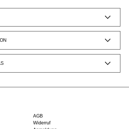
ION
AS
AGB
Widerruf