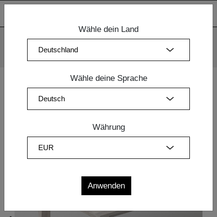
Wähle dein Land
Wir verwenden Cookies. Mit der weiteren Nutzung unserer
Webseiten sind Sie mit dem Einsatz der Cookies einverstanden.
Mehr Information
OK
Wähle deine Sprache
Home
|
Esszimmermöbel
|
Design Tische
| TISCH VARIUS
BUTTERFLY
Währung