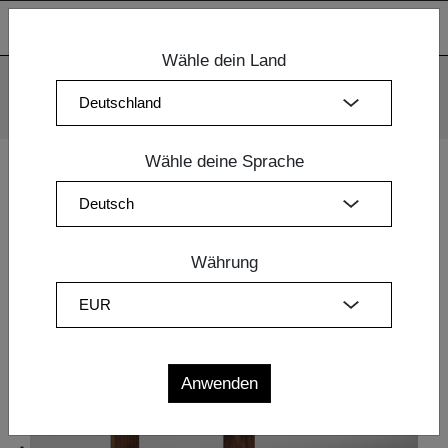
Wähle dein Land
Wir verwenden Cookies. Mit der weiteren Nutzung unserer
Webseiten sind Sie mit dem Einsatz der Cookies einverstanden.
Mehr Information
OK
Wähle deine Sprache
Home
|
Esszimmermöbel
|
Design Tische
| TISCH TAURUS
BUTTERFLY
Währung