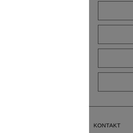
TISCH MARGO
TISCH MARGO ROUND
TISCH MARGO SELECT
TISCH MARGO SQUARE
TISCH MENA
TISCH MENA CONSOLE
TISCH MENA CONSOLE T
TISCH MENA G
TISCH MOLLIS
TISCH MOLLIS BUTTERFLY
TISCH NOJUS
TISCH PAPILIO
TISCH PAPILIO BASIC
KONTAKT