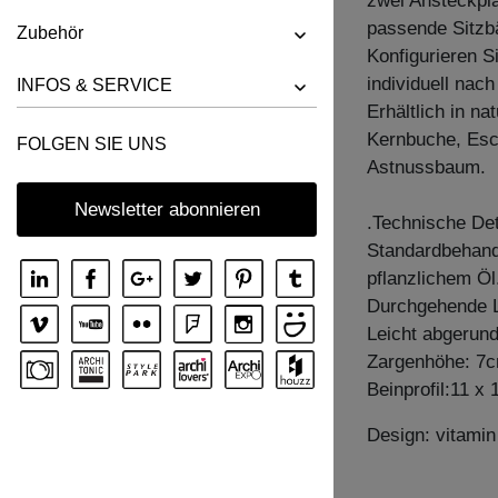
zwei Ansteckpl
TISCH FACHWERK
passende Sitzb
Zubehör
TISCH FACHWERK SQUARE
Konfigurieren S
individuell nac
TISCH FORTE 3 B7X7
INFOS & SERVICE
Erhältlich in n
TISCH FORTE 3 B9X9
Kernbuche, Esc
FOLGEN SIE UNS
TISCH FORTE 4 B9X9
Astnussbaum.
TISCH FORTE BUTTERFLY
Newsletter abonnieren
.Technische Det
TISCH GO
Standardbehandl
TISCH GRATUS BUTTERFLY
pflanzlichem Öl
TISCH IUSTUS
Durchgehende L
Leicht abgerun
TISCH LARGUS
Zargenhöhe: 7
TISCH LARGUS OVAL
Beinprofil:11 x
TISCH LIVING BUTTERFLY
Design: vitami
TISCH LOCA
TISCH LOTUS