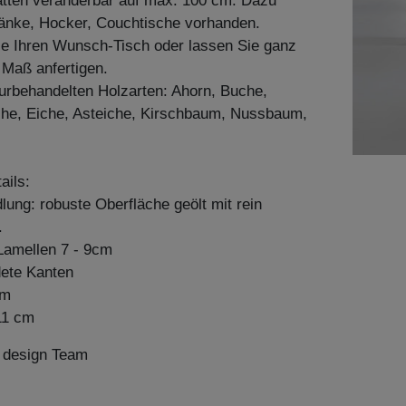
atten veränderbar auf max. 100 cm. Dazu
änke, Hocker, Couchtische vorhanden.
ie Ihren Wunsch-Tisch oder lassen Sie ganz
h Maß anfertigen.
aturbehandelten Holzarten: Ahorn, Buche,
he, Eiche, Asteiche, Kirschbaum, Nussbaum,
ails:
ung: robuste Oberfläche geölt mit rein
.
amellen 7 - 9cm
dete Kanten
cm
 11 cm
n design Team