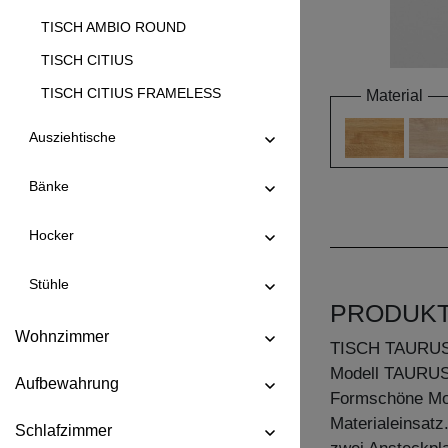
TISCH AMBIO ROUND
TISCH CITIUS
TISCH CITIUS FRAMELESS
Material
TISCH CITIUS OFFICE
Ausziehtische
TISCH CITIUS SOFT
Bänke
TISCH CONVERTO
TISCH CONVERTO BUTTERFLY
Hocker
TISCH CREO
Stühle
TISCH CUBUS 3 B10X10
PRODUK
TISCH CUBUS 3 B7X7
Wohnzimmer
TISCH TAURUS
TISCH CUBUS 4 B10X10
Modell TAURUS 
Aufbewahrung
TISCH DUCK
Formschöne Mode
Materialeinsatz
TISCH DUCK OVAL
Schlafzimmer