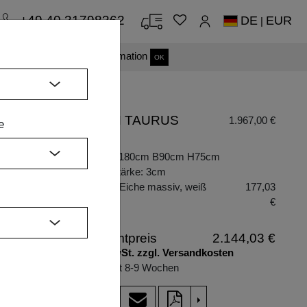
+49 40 31798362
DE
EUR
|
s einverstanden.
Mehr Information
OK
TISCH TAURUS
1.967,00 €
e
3
H
Maße: L180cm B90cm H75cm
Plattenstärke: 3cm
Holzart: Eiche massiv, weiß
177,03
te
geölt
€
Gesamtpreis
2.144,03 €
inkl. MwSt. zzgl. Versandkosten
Lieferzeit 8-9 Wochen
>