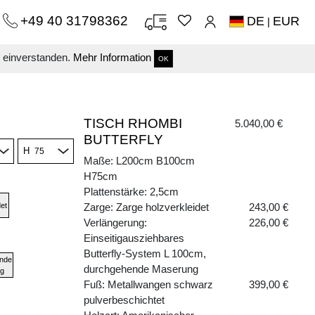
+49 40 31798362
DE
EUR
|
s einverstanden.
Mehr Information
OK
TISCH RHOMBI
5.040,00 €
BUTTERFLY
H
Maße: L200cm B100cm
H75cm
Plattenstärke: 2,5cm
et
Zarge: Zarge holzverkleidet
243,00 €
Verlängerung:
226,00 €
Einseitigausziehbares
Butterfly-System L 100cm,
nde
durchgehende Maserung
g
Fuß: Metallwangen schwarz
399,00 €
pulverbeschichtet