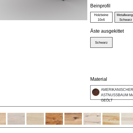
Beinprofil
Holzbeine
Metallwang
10x6
Schwarz
Äste ausgekittet
Schwarz
Material
AMERIKANISCHE
ASTNUSSBAUM MA
GEÖLT