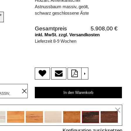
Holzart: Amerikanischer
Astnussbaum massiv, geölt,
schwarz geschlossene Äste
e
Gesamtpreis
5.908,00 €
inkl. MwSt. zzgl. Versandkosten
Lieferzeit 8-9 Wochen
>
R
In den Warenkorb
SSIV,
Konfiguration zurücksetzen