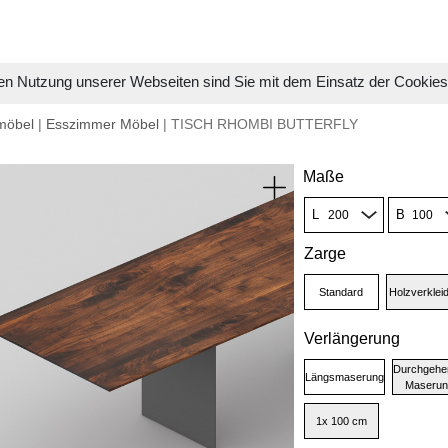
en Nutzung unserer Webseiten sind Sie mit dem Einsatz der Cookie
möbel
|
Esszimmer Möbel
| TISCH RHOMBI BUTTERFLY
Maße
L
B
Zarge
Standard
Holzverkleid
Verlängerung
Durchgehe
Längsmaserung
Maserun
1x 100 cm