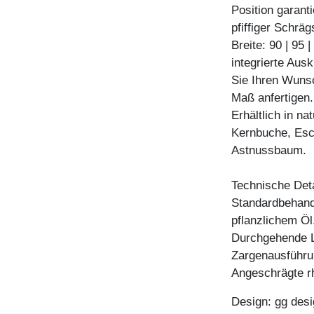
Position garant
pfiffiger Schrä
Breite: 90 | 95 
integrierte Ausk
Sie Ihren Wunsc
Maß anfertigen.
Erhältlich in n
Kernbuche, Esc
Astnussbaum.
Technische Deta
Standardbehandl
pflanzlichem Öl
Durchgehende L
Zargenausführu
Angeschrägte r
Design: gg desi