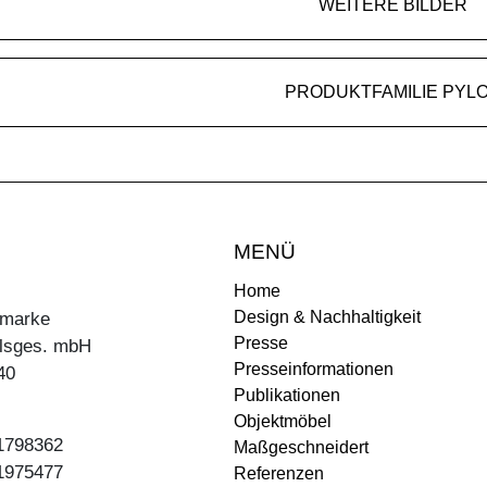
WEITERE BILDER
PRODUKTFAMILIE PYL
MENÜ
Home
Design & Nachhaltigkeit
ermarke
Presse
lsges. mbH
Presseinformationen
40
Publikationen
Objektmöbel
31798362
Maßgeschneidert
31975477
Referenzen