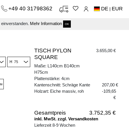
+49 40 31798362
DE
EUR
|
s einverstanden.
Mehr Information
OK
TISCH PYLON
3.655,00 €
SQUARE
H
Maße: L140cm B140cm
H75cm
Plattenstärke: 4cm
te
Kantenschnitt: Schräge Kante
207,00 €
Holzart: Eiche massiv, roh
-109,65
€
Gesamtpreis
3.752,35 €
inkl. MwSt. zzgl. Versandkosten
Lieferzeit 8-9 Wochen