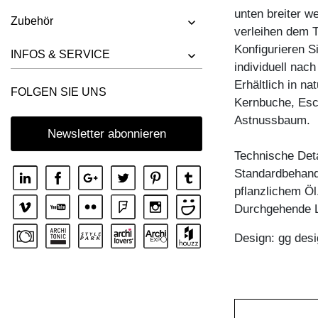
TISCH FACHWERK
unten breiter 
Zubehör
TISCH FACHWERK SQUARE
verleihen dem T
Konfigurieren S
TISCH FORTE 3 B7X7
INFOS & SERVICE
individuell nac
TISCH FORTE 3 B9X9
Erhältlich in n
FOLGEN SIE UNS
TISCH FORTE 4 B9X9
Kernbuche, Esc
Astnussbaum.
TISCH FORTE BUTTERFLY
Newsletter abonnieren
TISCH GO
Technische Deta
TISCH GRATUS BUTTERFLY
Standardbehandl
pflanzlichem Öl
TISCH IUSTUS
Durchgehende L
TISCH LARGUS
Design: gg desi
TISCH LARGUS OVAL
TISCH LIVING BUTTERFLY
TISCH LOCA
TISCH LOTUS