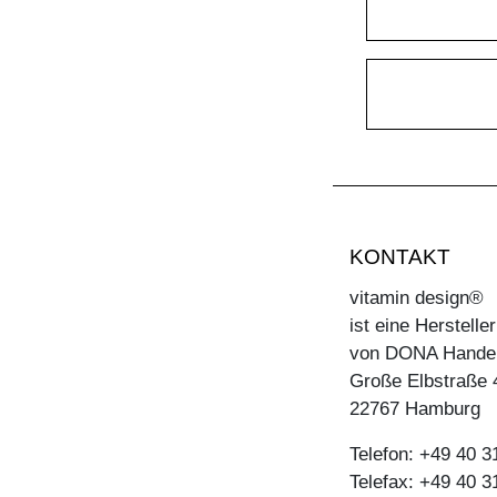
TISCH MARGO
TISCH MARGO ROUND
TISCH MARGO SELECT
TISCH MARGO SQUARE
TISCH MENA
TISCH MENA CONSOLE
TISCH MENA CONSOLE T
KONTAKT
TISCH MENA G
vitamin design®
TISCH MOLLIS
ist eine Herstell
von DONA Hande
TISCH MOLLIS BUTTERFLY
Große Elbstraße 
TISCH NOJUS
22767 Hamburg
TISCH PAPILIO
Telefon: +49 40 
TISCH PAPILIO BASIC
Telefax: +49 40 