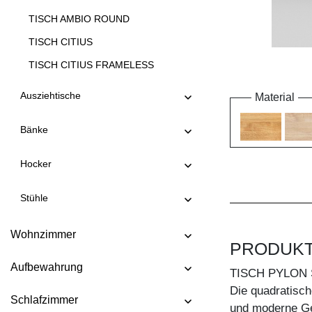
TISCH AMBIO ROUND
TISCH CITIUS
TISCH CITIUS FRAMELESS
TISCH CITIUS OFFICE
Ausziehtische
Material
TISCH CITIUS SOFT
Bänke
TISCH CONVERTO
TISCH CONVERTO BUTTERFLY
Hocker
TISCH CREO
Stühle
TISCH CUBUS 3 B10X10
TISCH CUBUS 3 B7X7
Wohnzimmer
PRODUK
TISCH CUBUS 4 B10X10
Aufbewahrung
TISCH DUCK
TISCH PYLON
Die quadratisch
TISCH DUCK OVAL
Schlafzimmer
und moderne Ge