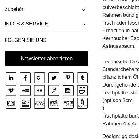
TISCH FACHWERK
pulverbeschicht
Zubehör
TISCH FACHWERK SQUARE
Rahmen bündig 
Tisch oder lass
TISCH FORTE 3 B7X7
INFOS & SERVICE
Erhältlich in n
TISCH FORTE 3 B9X9
Kernbuche, Esc
FOLGEN SIE UNS
TISCH FORTE 4 B9X9
Astnussbaum.
TISCH FORTE BUTTERFLY
Newsletter abonnieren
Technische Deta
TISCH GO
Standardbehandl
TISCH GRATUS BUTTERFLY
pflanzlichem Öl
Durchgehende L
TISCH IUSTUS
Tischplattenstä
TISCH LARGUS
(optisch 2cm
TISCH LARGUS OVAL
)
TISCH LIVING BUTTERFLY
Tischplatte bü
Rahmen:4 x 4c
TISCH LOCA
TISCH LOTUS
Design: gg desi