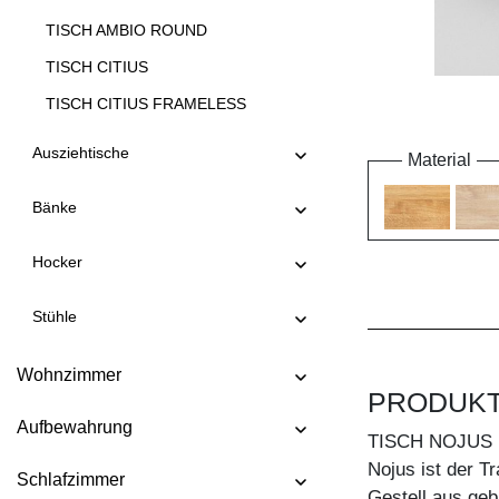
TISCH AMBIO ROUND
TISCH CITIUS
TISCH CITIUS FRAMELESS
TISCH CITIUS OFFICE
Ausziehtische
Material
TISCH CITIUS SOFT
Bänke
TISCH CONVERTO
TISCH CONVERTO BUTTERFLY
Hocker
TISCH CREO
Stühle
TISCH CUBUS 3 B10X10
TISCH CUBUS 3 B7X7
Wohnzimmer
PRODUK
TISCH CUBUS 4 B10X10
Aufbewahrung
TISCH DUCK
TISCH NOJUS
Nojus ist der T
TISCH DUCK OVAL
Schlafzimmer
Gestell aus ge