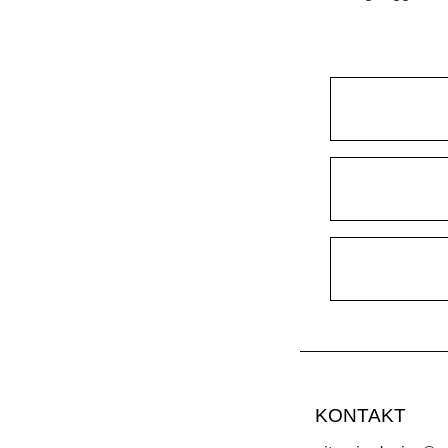
TISCH MARGO
TISCH MARGO ROUND
TISCH MARGO SELECT
TISCH MARGO SQUARE
TISCH MENA
TISCH MENA CONSOLE
TISCH MENA CONSOLE T
TISCH MENA G
TISCH MOLLIS
TISCH MOLLIS BUTTERFLY
TISCH NOJUS
TISCH PAPILIO
KONTAKT
TISCH PAPILIO BASIC