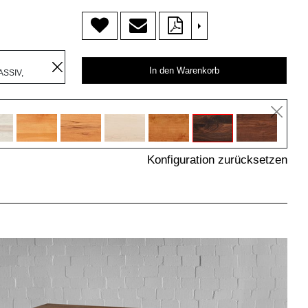
>
R
In den Warenkorb
SSIV,
Konfiguration zurücksetzen