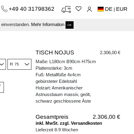
+49 40 31798362
DE
EUR
|
s einverstanden.
Mehr Information
OK
TISCH NOJUS
2.306,00 €
Maße: L180cm B90cm H75cm
H
Plattenstärke: 3cm
Fuß: Metallfüße 4x4cm
gebürsteter Edelstahl
e
Holzart: Amerikanischer
Astnussbaum massiv, geölt,
schwarz geschlossene Äste
Gesamtpreis
2.306,00 €
inkl. MwSt. zzgl. Versandkosten
Lieferzeit 8-9 Wochen