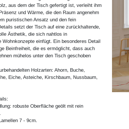
z, aus dem der Tisch gefertigt ist, verleiht ihm
e Präsenz und Wärme, die den Raum angenehm
nem puristischen Ansatz und den fein
tails setzt der Tisch auf eine zurückhaltende,
le Ästhetik, die sich nahtlos in
e Wohnkonzepte einfügt. Ein besonderes Detail
ge Beinfreiheit, die es ermöglicht, dass auch
lehnen mühelos unter den Tisch geschoben
aturbehandelten Holzarten: Ahorn, Buche,
he, Eiche, Asteiche, Kirschbaum, Nussbaum,
ils:
ung: robuste Oberfläche geölt mit rein
.
amellen 7 - 9cm.