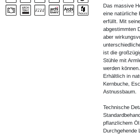
Das massive Hol
eine natürlich
erfüllt. Mit sei
abgestimmten De
aber wirkungsvol
unterschiedlich
ist die großzügi
Stühle mit Arm
werden können.
Erhältlich in n
Kernbuche, Esc
Astnussbaum.
Technische Deta
Standardbehandl
pflanzlichem Öl
Durchgehende L