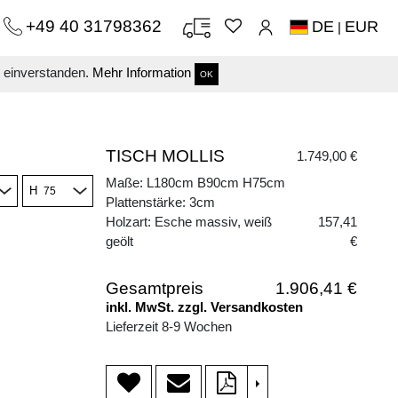
+49 40 31798362
DE
EUR
|
s einverstanden.
Mehr Information
OK
TISCH MOLLIS
1.749,00 €
Maße: L180cm B90cm H75cm
H
Plattenstärke: 3cm
Holzart: Esche massiv, weiß
157,41
geölt
€
Gesamtpreis
1.906,41 €
inkl. MwSt. zzgl. Versandkosten
Lieferzeit 8-9 Wochen
>