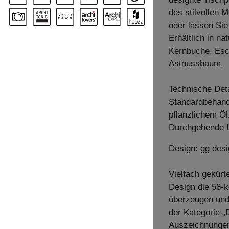
des stilvollen 
oder lassen Sie
Erhältlich in n
Kernbuche, Esc
Astnussbaum.
Technische Deta
Standardbehandl
pflanzlichem Öl
Durchgehende L
Design: gg desi
Vielfach gekür
Design die 58-k
überzeugen und
der Kategorie „
Auszeichnunge