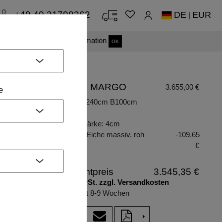
+49 40 31798362
DE
EUR
|
s einverstanden.
Mehr Information
OK
TISCH MARGO
3.655,00 €
e
Maße: L240cm B100cm
H
H75cm
Plattenstärke: 4cm
Holzart: Eiche massiv, roh
-109,65
€
Gesamtpreis
3.545,35 €
inkl. MwSt. zzgl. Versandkosten
Lieferzeit 8-9 Wochen
>