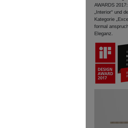
AWARDS 2017: In
„Interior“ und 
Kategorie „Exce
formal anspruch
Eleganz.