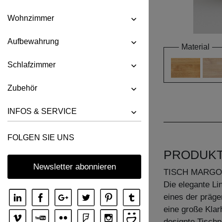
Wohnzimmer
Aufbewahrung
Material
Schlafzimmer
Zubehör
INFOS & SERVICE
FOLGEN SIE UNS
PRODUK
Newsletter abonnieren
TISCH MARGO
Die elegante Li
eines der präg
eine große Klarh
designte Tischp