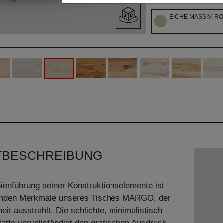
EICHE MASSIV, R
TBESCHREIBUNG
nienführung seiner Konstruktionselemente ist
enden Merkmale unseres Tisches MARGO, der
eit ausstrahlt. Die schlichte, minimalistisch
latte vervollständigt den grafischen Ausdruck