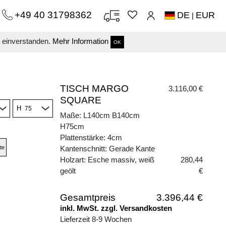
+49 40 31798362
DE
EUR
|
s einverstanden.
Mehr Information
OK
TISCH MARGO
3.116,00 €
SQUARE
H
Maße: L140cm B140cm
H75cm
Plattenstärke: 4cm
te
Kantenschnitt: Gerade Kante
Holzart: Esche massiv, weiß
280,44
geölt
€
Gesamtpreis
3.396,44 €
inkl. MwSt. zzgl. Versandkosten
Lieferzeit 8-9 Wochen