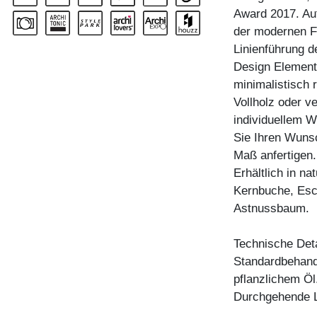
Award 2017. Auf
der modernen Fo
Linienführung d
Design Elemente
minimalistisch 
Vollholz oder ve
individuellem W
Sie Ihren Wunsc
Maß anfertigen.
Erhältlich in n
Kernbuche, Esc
Astnussbaum.
Technische Deta
Standardbehandl
pflanzlichem Öl
Durchgehende L