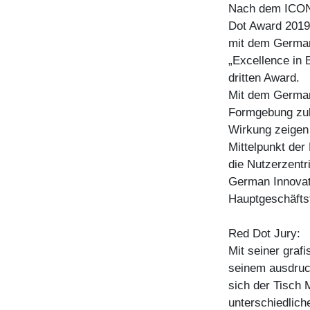
Nach dem ICONI
Dot Award 201
mit dem German
„Excellence in 
dritten Award.
Mit dem German
Formgebung zuk
Wirkung zeigen 
Mittelpunkt der
die Nutzerzentr
German Innovati
Hauptgeschäfts
Red Dot Jury:
Mit seiner gra
seinem ausdruc
sich der Tisch 
unterschiedliche