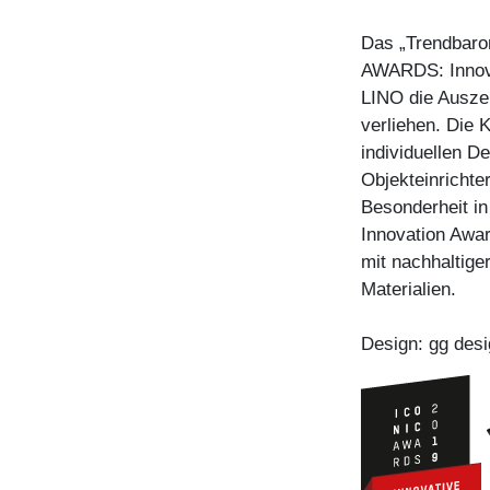
Das „Trendbaro
AWARDS: Innov
LINO die Auszei
verliehen. Die 
individuellen D
Objekteinrichte
Besonderheit i
Innovation Awar
mit nachhaltig
Materialien.
Design: gg desi