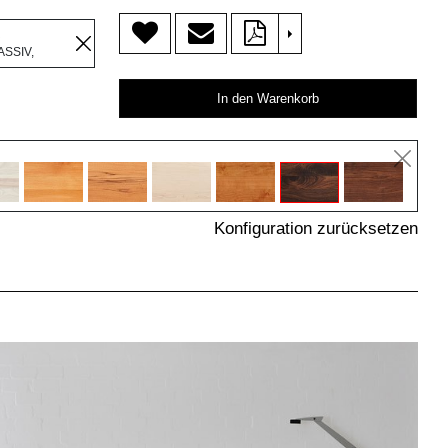
>
R
SSIV,
In den Warenkorb
Konfiguration zurücksetzen