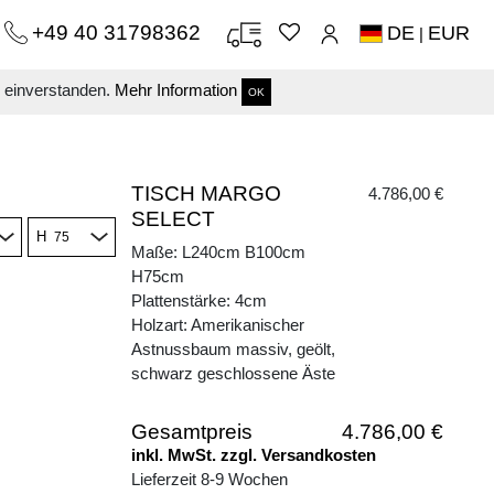
+49 40 31798362
DE
EUR
|
s einverstanden.
Mehr Information
OK
TISCH MARGO
4.786,00 €
SELECT
H
Maße: L240cm B100cm
H75cm
Plattenstärke: 4cm
Holzart: Amerikanischer
Astnussbaum massiv, geölt,
schwarz geschlossene Äste
Gesamtpreis
4.786,00 €
inkl. MwSt. zzgl. Versandkosten
Lieferzeit 8-9 Wochen