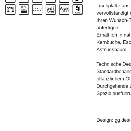
Tischplatte aus 
vervollständig
Ihren Wunsch-Ti
anfertigen.
Erhältlich in n
Kernbuche, Esc
Astnussbaum.
Technische Deta
Standardbehandl
pflanzlichem Öl
Durchgehende 
Spezialausführu
Design: gg desi