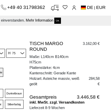
+49 40 31798362
DE
EUR
|
s einverstanden.
Mehr Information
OK
TISCH MARGO
3.162,00 €
ROUND
H
Maße: L140cm B140cm
H75cm
Plattenstärke: 4cm
te
Kantenschnitt: Gerade Kante
Holzart: Asteiche massiv, weiß
284,58
geölt
€
Dunkelbraun
Gesamtpreis
3.446,58 €
inkl. MwSt. zzgl. Versandkosten
t
Silberfarbig
Lieferzeit 8-9 Wochen