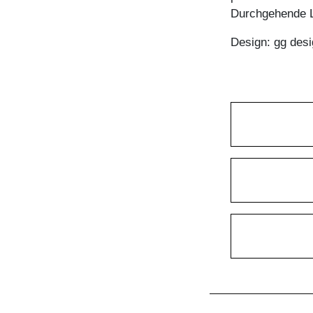
Durchgehende L
TISCH MARGO
TISCH MARGO ROUND
Design: gg desi
TISCH MARGO SELECT
TISCH MARGO SQUARE
TISCH MENA
TISCH MENA CONSOLE
TISCH MENA CONSOLE T
TISCH MENA G
TISCH MOLLIS
TISCH MOLLIS BUTTERFLY
TISCH NOJUS
TISCH PAPILIO
TISCH PAPILIO BASIC