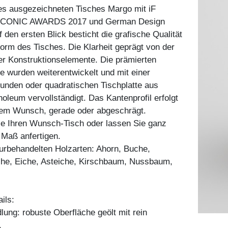
es ausgezeichneten Tisches Margo mit iF
 ICONIC AWARDS 2017 und German Design
 den ersten Blick besticht die grafische Qualität
rm des Tisches. Die Klarheit geprägt von der
er Konstruktionselemente. Die prämierten
 wurden weiterentwickelt und mit einer
runden oder quadratischen Tischplatte aus
noleum vervollständigt. Das Kantenprofil erfolgt
llem Wunsch, gerade oder abgeschrägt.
ie Ihren Wunsch-Tisch oder lassen Sie ganz
h Maß anfertigen.
aturbehandelten Holzarten: Ahorn, Buche,
he, Eiche, Asteiche, Kirschbaum, Nussbaum,
ils:
ung: robuste Oberfläche geölt mit rein
.