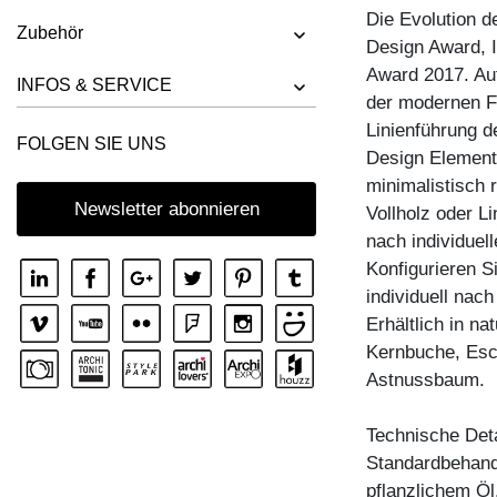
TISCH FACHWERK
Die Evolution d
Zubehör
Design Award,
TISCH FACHWERK SQUARE
Award 2017. Auf
TISCH FORTE 3 B7X7
INFOS & SERVICE
der modernen Fo
TISCH FORTE 3 B9X9
Linienführung d
FOLGEN SIE UNS
TISCH FORTE 4 B9X9
Design Elemente
minimalistisch 
TISCH FORTE BUTTERFLY
Newsletter abonnieren
Vollholz oder Li
TISCH GO
nach individue
TISCH GRATUS BUTTERFLY
Konfigurieren S
individuell nac
TISCH IUSTUS
Erhältlich in n
TISCH LARGUS
Kernbuche, Esc
TISCH LARGUS OVAL
Astnussbaum.
TISCH LIVING BUTTERFLY
Technische Deta
TISCH LOCA
Standardbehandl
TISCH LOTUS
pflanzlichem Öl