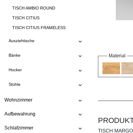
TISCH AMBIO ROUND
TISCH CITIUS
TISCH CITIUS FRAMELESS
TISCH CITIUS OFFICE
Ausziehtische
TISCH CITIUS SOFT
Bänke
Material
TISCH CONVERTO
TISCH CONVERTO BUTTERFLY
Hocker
TISCH CREO
Stühle
TISCH CUBUS 3 B10X10
TISCH CUBUS 3 B7X7
Wohnzimmer
TISCH CUBUS 4 B10X10
Aufbewahrung
TISCH DUCK
PRODUK
TISCH DUCK OVAL
Schlafzimmer
TISCH MARG