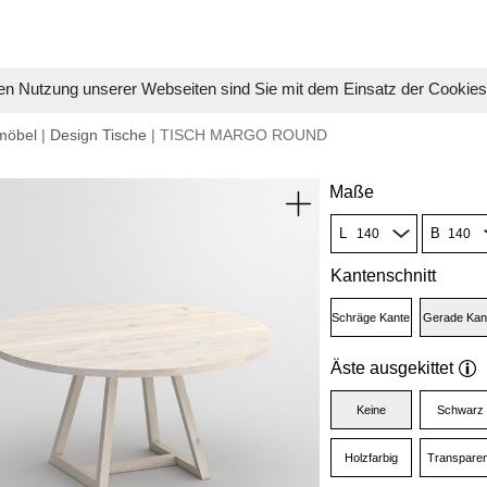
en Nutzung unserer Webseiten sind Sie mit dem Einsatz der Cookie
möbel
|
Design Tische
| TISCH MARGO ROUND
Maße
L
B
Kantenschnitt
Schräge Kante
Gerade Kan
Äste ausgekittet
Keine
Schwarz
Holzfarbig
Transparen