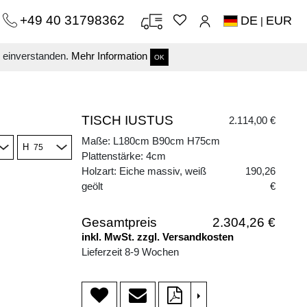
+49 40 31798362
DE
EUR
|
s einverstanden.
Mehr Information
OK
TISCH IUSTUS
2.114,00 €
Maße: L180cm B90cm H75cm
H
Plattenstärke: 4cm
Holzart: Eiche massiv, weiß
190,26
geölt
€
Gesamtpreis
2.304,26 €
inkl. MwSt. zzgl. Versandkosten
Lieferzeit 8-9 Wochen
>