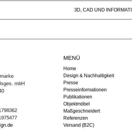
3D, CAD UND INFORMAT
MENÜ
Home
Design & Nachhaltigkeit
ermarke
Presse
lsges. mbH
Presseinformationen
40
Publikationen
Objektmöbel
31798362
Maßgeschneidert
31975477
Referenzen
ign.de
Versand (B2C)