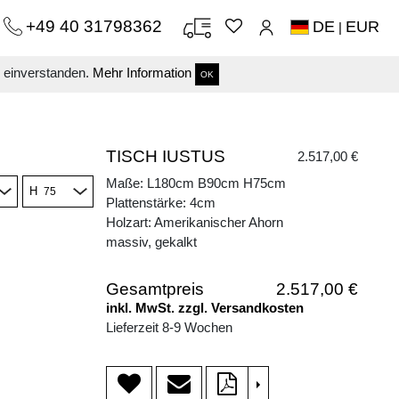
+49 40 31798362
DE
EUR
|
s einverstanden.
Mehr Information
OK
TISCH IUSTUS
2.517,00 €
Maße: L180cm B90cm H75cm
H
Plattenstärke: 4cm
Holzart: Amerikanischer Ahorn
massiv, gekalkt
Gesamtpreis
2.517,00 €
inkl. MwSt. zzgl. Versandkosten
Lieferzeit 8-9 Wochen
>