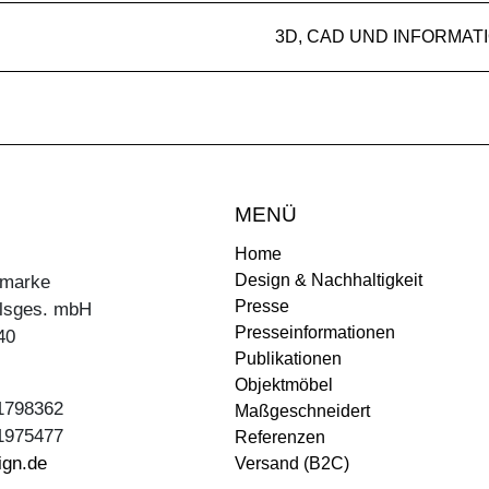
3D, CAD UND INFORMAT
MENÜ
Home
Design & Nachhaltigkeit
ermarke
Presse
lsges. mbH
Presseinformationen
40
Publikationen
Objektmöbel
31798362
Maßgeschneidert
31975477
Referenzen
ign.de
Versand (B2C)