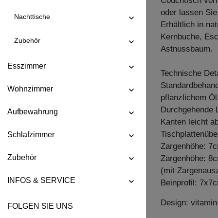
Couchtisch vor
oder lassen Sie
Nachttische
Erhältlich in n
Kernbuche, Esc
Zubehör
Astnussbaum.
Esszimmer
Technische Deta
Standardbehandl
Wohnzimmer
pflanzlichem Öl
Durchgehende L
Aufbewahrung
Kanten leicht a
Tischplattenüb
Schlafzimmer
Zargenhöhe: 7
Zubehör
Zargenhöhe: 8
(mit Zargenaus
INFOS & SERVICE
Beinprofil: 7x7
Design: vitami
FOLGEN SIE UNS