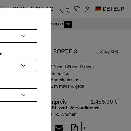
+49 40 31798362
DE
EUR
|
s einverstanden.
Mehr Information
OK
TISCH FORTE 3
1.453,00 €
e
B7X7
H
Maße: L120cm B90cm H75cm
Plattenstärke: 3cm
Holzart: Amerikanischer
te
Zargenauszug
Kirschbaum massiv, geölt
Gesamtpreis
1.453,00 €
inkl. MwSt. zzgl. Versandkosten
Lieferzeit 8-9 Wochen
>