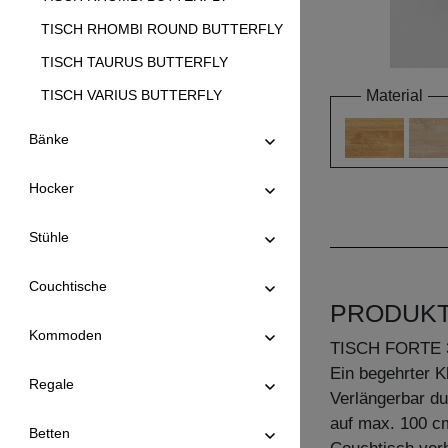
TISCH RHOMBI ROUND BUTTERFLY
TISCH TAURUS BUTTERFLY
TISCH VARIUS BUTTERFLY
Material
TISCH VERSO BUTTERFLY
Bänke
TISCH VIVUS BUTTERFLY
Hocker
Stühle
Couchtische
PRODUK
Kommoden
TISCH FORTE 
Ein begehrter Kl
Regale
Verlängerbar d
auf max. 100 cm
Betten