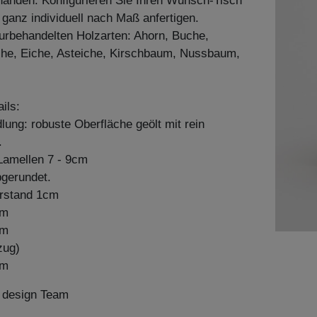
handen. Konfigurieren Sie Ihren Wunsch-Tisch
 ganz individuell nach Maß anfertigen.
aturbehandelten Holzarten: Ahorn, Buche,
he, Eiche, Asteiche, Kirschbaum, Nussbaum,
ils:
ung: robuste Oberfläche geölt mit rein
.
amellen 7 - 9cm
bgerundet.
erstand 1cm
cm
cm
zug)
cm
n design Team