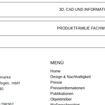
3D, CAD UND INFORMAT
PRODUKTFAMILIE FACH
MENÜ
Home
Design & Nachhaltigkeit
ermarke
Presse
lsges. mbH
Presseinformationen
40
Publikationen
Objektmöbel
31798362
Maßgeschneidert