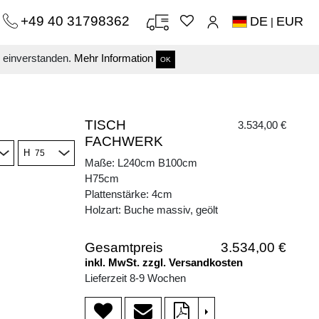
+49 40 31798362
DE
EUR
|
s einverstanden.
Mehr Information
OK
TISCH
3.534,00 €
FACHWERK
H
Maße: L240cm B100cm
H75cm
Plattenstärke: 4cm
Holzart: Buche massiv, geölt
Gesamtpreis
3.534,00 €
inkl. MwSt. zzgl. Versandkosten
Lieferzeit 8-9 Wochen
>