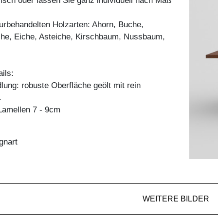
sch oder lassen Sie ganz individuell nach Maß
aturbehandelten Holzarten: Ahorn, Buche,
he, Eiche, Asteiche, Kirschbaum, Nussbaum,
ils:
ung: robuste Oberfläche geölt mit rein
.
amellen 7 - 9cm
gnart
WEITERE BILDER