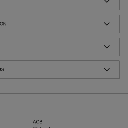
ION
US
AGB