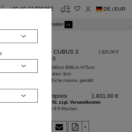
+49 40 31798362
DE
EUR
|
s einverstanden.
Mehr Information
OK
TISCH CUBUS 3
1.831,00 €
e
B10X10
H
Maße: L180cm B90cm H75cm
Plattenstärke: 3cm
Holzart: Eiche massiv, gekalkt
te
Zargenauszug
Gesamtpreis
1.831,00 €
inkl. MwSt. zzgl. Versandkosten
Lieferzeit 8-9 Wochen
>