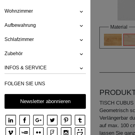
Wohnzimmer
Aufbewahrung
Material
Schlafzimmer
Zubehör
INFOS & SERVICE
FOLGEN SIE UNS
PRODUK
Newsletter abonnieren
TISCH CUBUS 
Geometrisch sc
Verlängerbar du
auf max. 100 cm
lassen Sie ganz