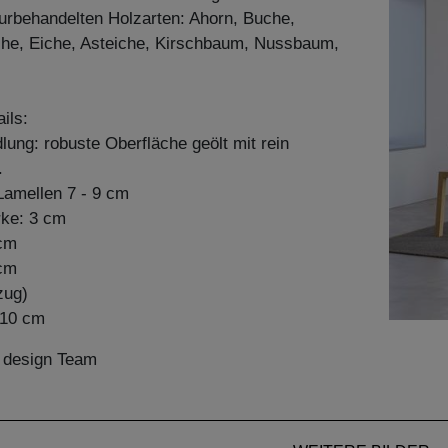
aturbehandelten Holzarten: Ahorn, Buche,
he, Eiche, Asteiche, Kirschbaum, Nussbaum,
ils:
ung: robuste Oberfläche geölt mit rein
.
amellen 7 - 9 cm
rke: 3 cm
 cm
 cm
zug)
x 10 cm
n design Team