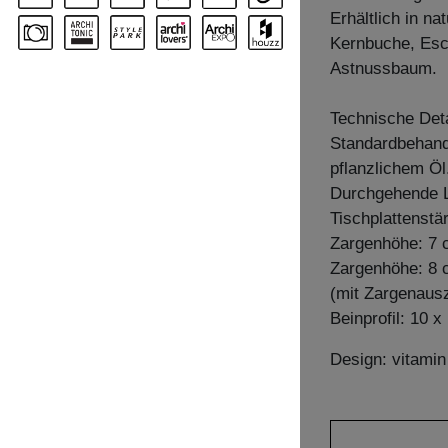
Erhältlich in n
Kernbuche, Esc
Astnussbaum.
Technische Deta
Standardbehandl
pflanzlichem Öl
Durchgehende L
Tischplattenstä
Zargenhöhe: 7
Zargenhöhe: 8
(mit Zargenaus
Beinprofil: 10 
Design: vitami